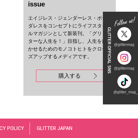
issue
エイジレス・ジェンダーレス・ボー
ダレスをコンセプトにライフスタイ
GLITTER OFFICIAL SNS
ルマガジンとして新装刊。「グリッ
ターな人生を！」目指し、人生を輝
@glittermag
かせるためのモノコトヒトをクロー
ズアップするメディアです。
@glittermag
購入する
@glitter_mag_t
CY POLICY
GLITTER JAPAN