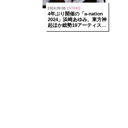
2024.09.06
ENTAME
4年ぶり開催の「a-nation
2024」浜崎あゆみ、東方神
起ほか総勢19アーティスト
の 競演と多彩なサプライ
ズで5万人が熱狂、2024年
の夏を豪華絢爛に締めくく
る