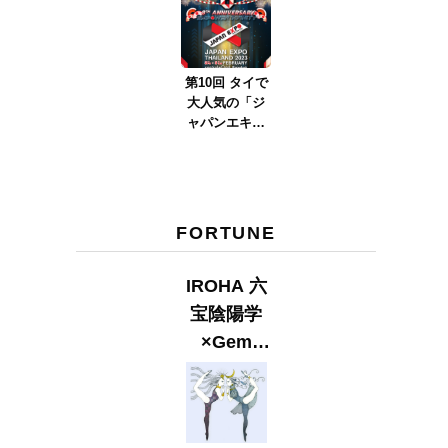
ver.2023』
第10回 タイで
大人気の「ジ
ャパンエキス
ポタイラン
ド」とは？
Part.2
FORTUNE
IROHA 六
宝陰陽学
×Gem
Muse
【GLITTER
2023