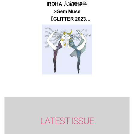
IROHA 六宝陰陽学
×Gem Muse
【GLITTER 2023
SUMMER issue】
LATEST ISSUE