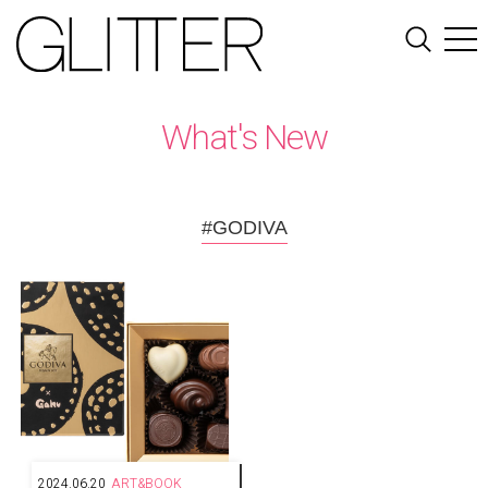
What's New
#GODIVA
2024.06.20
ART&BOOK