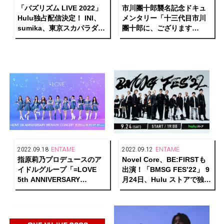
「バズリズム LIVE 2022」
市川團十郎襲名記念ドキュ
Hulu独占配信決定！ INI、
メンタリー「十三代目市川
sumika、東京スカパラダイ
團十郎に、ござります
スオーケストラ、THE
る。」Huluだけの特別版 独
ORAL CIGARETTES、
占配信決定！
SUPER BEAVERらが集結
2022.09.18
ENTAME
2022.09.12
ENTAME
指原莉乃プロデュースのア
Novel Core、BE:FIRSTも
イドルグループ「=LOVE
出演！「BMSG FES’22」 9
5th ANNIVERSARY
月24日、Hulu ストアで独占
PREMIUM CONCERT」
配信決定！
Huluストアで独占ライブ配
信！