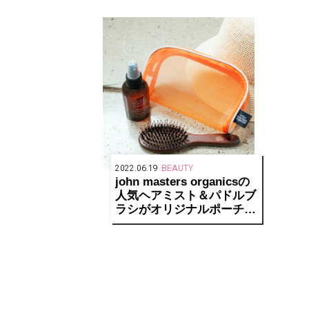
売
2022.06.19
BEAUTY
john masters organicsの
人気ヘアミスト＆パドルブ
ラシがオリジナルポーチの
キットで7/7限定発売！