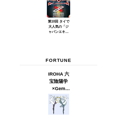
ver.2023』
第10回 タイで
大人気の「ジ
ャパンエキス
ポタイラン
ド」とは？
Part.2
FORTUNE
IROHA 六
宝陰陽学
×Gem
Muse
【GLITTER
2023