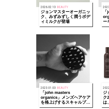
2026.02.13
BEAUTY
2023
ジョンマスターオーガニッ
「j
ク、みずみずしく潤うボデ
o
ィミルクが登場
ー
限
気
2023.01.03
BEAUTY
2022
「john masters
ジ
organics」メンズヘアケア
ク
を格上げするスキャルプシ
は
ェイクブラシ ハードを発
ッ