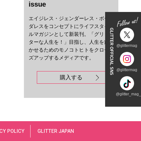
issue
エイジレス・ジェンダーレス・ボー
ダレスをコンセプトにライフスタイ
GLITTER OFFICIAL SNS
ルマガジンとして新装刊。「グリッ
ターな人生を！」目指し、人生を輝
@glittermag
かせるためのモノコトヒトをクロー
ズアップするメディアです。
@glittermag
購入する
@glitter_mag_t
CY POLICY
GLITTER JAPAN