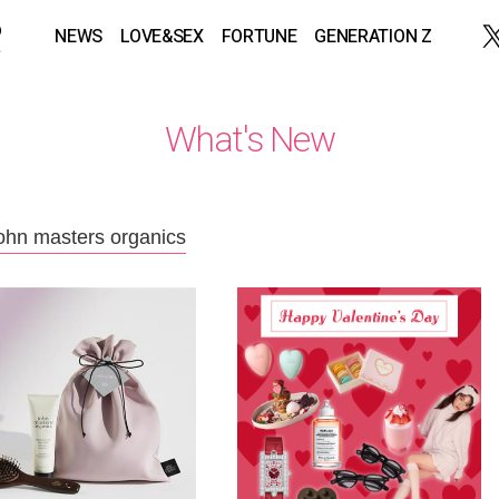
NEWS
LOVE&SEX
FORTUNE
GENERATION Z
What's New
ohn masters organics