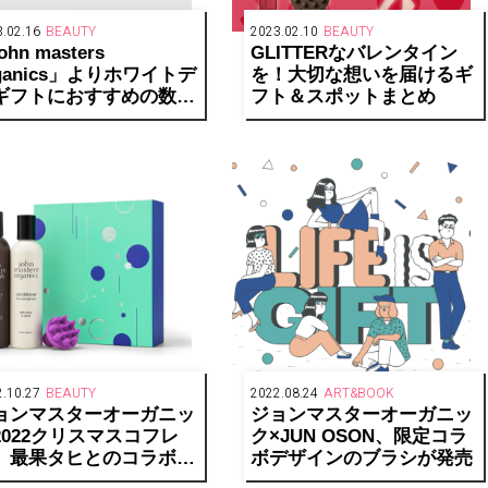
.02.16
BEAUTY
2023.02.10
BEAUTY
ohn masters
GLITTERなバレンタイン
rganics」よりホワイトデ
を！大切な想いを届けるギ
ギフトにおすすめの数量
フト＆スポットまとめ
定ラッピングバッグ＆人
ヘアケアセットが発売中
.10.27
BEAUTY
2022.08.24
ART&BOOK
ョンマスターオーガニッ
ジョンマスターオーガニッ
2022クリスマスコフレ
ク×JUN OSON、限定コラ
、最果タヒとのコラボボ
ボデザインのブラシが発売
クスが登場