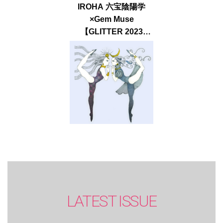
IROHA 六宝陰陽学
×Gem Muse
【GLITTER 2023
SUMMER issue】
LATEST ISSUE