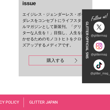
issue
エイジレス・ジェンダーレス・ボー
ダレスをコンセプトにライフスタイ
GLITTER OFFICIAL SNS
ルマガジンとして新装刊。「グリッ
ターな人生を！」目指し、人生を輝
@glittermag
かせるためのモノコトヒトをクロー
ズアップするメディアです。
@glittermag
購入する
@glitter_mag_t
CY POLICY
GLITTER JAPAN