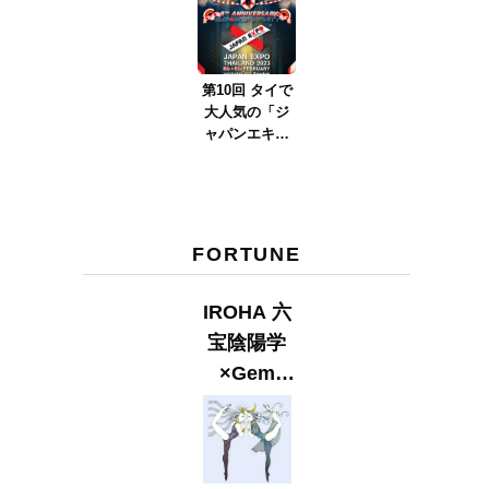
ver.2023』
第10回 タイで
大人気の「ジ
ャパンエキス
ポタイラン
ド」とは？
Part.2
FORTUNE
IROHA 六
宝陰陽学
×Gem
Muse
【GLITTER
2023