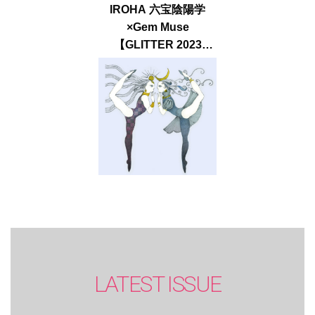
IROHA 六宝陰陽学
×Gem Muse
【GLITTER 2023
SUMMER issue】
LATEST ISSUE