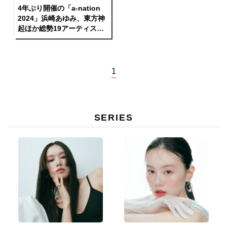
4年ぶり開催の「a-nation
2024」浜崎あゆみ、東方神
起ほか総勢19アーティスト
の 競演と多彩なサプライズ
で5万人が熱狂、2024年の
夏を豪華絢爛に締めくくる
1
SERIES