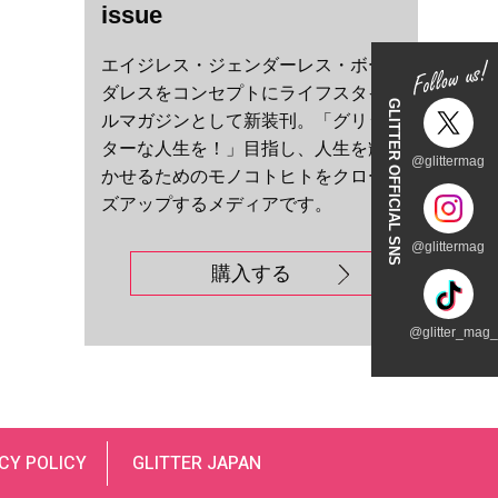
issue
エイジレス・ジェンダーレス・ボー
ダレスをコンセプトにライフスタイ
GLITTER OFFICIAL SNS
ルマガジンとして新装刊。「グリッ
ターな人生を！」目指し、人生を輝
@glittermag
かせるためのモノコトヒトをクロー
ズアップするメディアです。
@glittermag
購入する
@glitter_mag_t
CY POLICY
GLITTER JAPAN