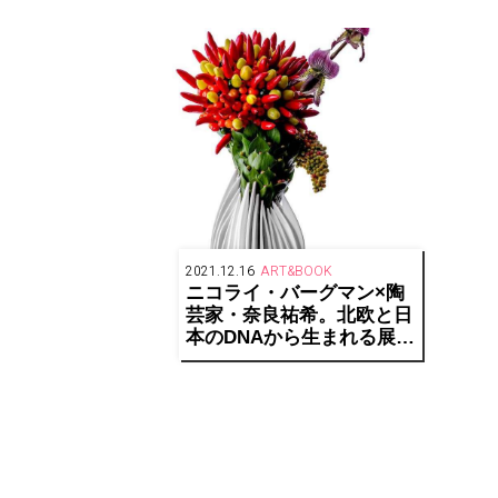
ン「
Co
2021.12.16
ART&BOOK
ニコライ・バーグマン×陶
芸家・奈良祐希。北欧と日
本のDNAから生まれる展覧
会「JAPANDI- NA」を開
催。