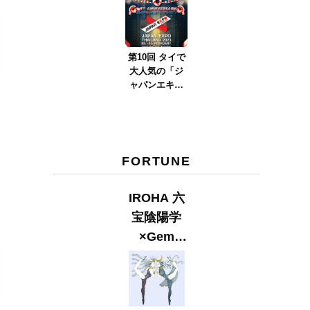
ver.2023』
第10回 タイで
大人気の「ジ
ャパンエキス
ポタイラン
ド」とは？
Part.2
FORTUNE
IROHA 六
宝陰陽学
×Gem
Muse
【GLITTER
2023