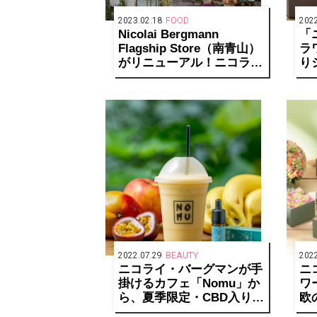
2023.02.18
FOOD
2022
Nicolai Bergmann
「
Flagship Store（南青山）
ラ
がリニューアル！ニコライ
り
がDIYで作り上げたスカン
め
ジナビアンスタイルの空間
発
に
2022.07.29
BEAUTY
2022
ニコライ・バーグマンが手
ニ
掛けるカフェ「Nomu」か
ワ
ら、夏季限定・CBD入りス
欧
ムージーが登場
シ