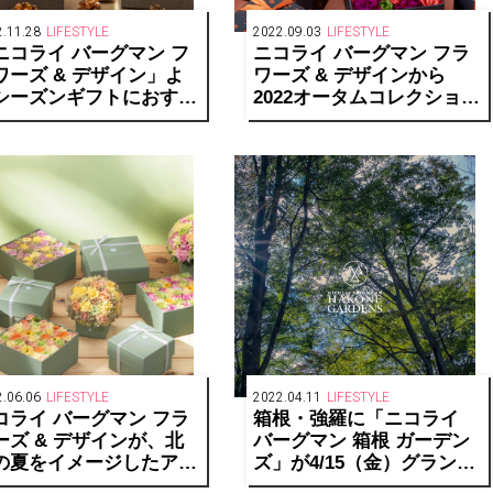
.11.28
LIFESTYLE
2022.09.03
LIFESTYLE
ニコライ バーグマン フ
ニコライ バーグマン フラ
ワーズ & デザイン」よ
ワーズ & デザインから
シーズンギフトにおすす
2022オータムコレクション
のツイードパターンBOX
が登場
売中
.06.06
LIFESTYLE
2022.04.11
LIFESTYLE
コライ バーグマン フラ
箱根・強羅に「ニコライ
ーズ & デザインが、北
バーグマン 箱根 ガーデン
の夏をイメージしたアッ
ズ」が4/15（金）グランド
ュグリーンのコレクショ
オープン。事前ウェブ予約