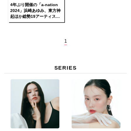
4年ぶり開催の「a-nation
2024」浜崎あゆみ、東方神
起ほか総勢19アーティスト
の 競演と多彩なサプライズ
で5万人が熱狂、2024年の
夏を豪華絢爛に締めくくる
1
SERIES