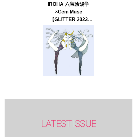
IROHA 六宝陰陽学
×Gem Muse
【GLITTER 2023
SUMMER issue】
LATEST ISSUE