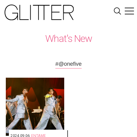
What's New
#@onefive
2024.09.06
ENTAME