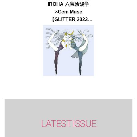
IROHA 六宝陰陽学
×Gem Muse
【GLITTER 2023
SUMMER issue】
LATEST ISSUE