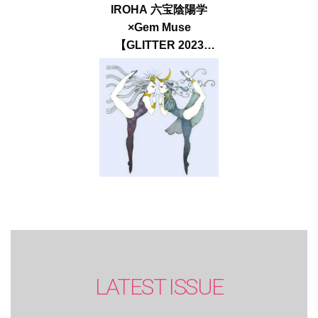
IROHA 六宝陰陽学
×Gem Muse
【GLITTER 2023
SUMMER issue】
LATEST ISSUE