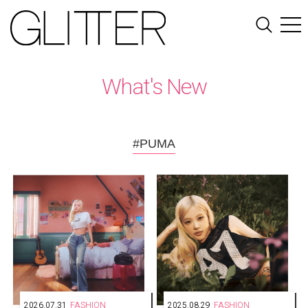
What's New
#PUMA
2026.07.31
FASHION
2025.08.29
FASHION