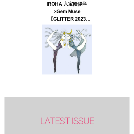
IROHA 六宝陰陽学
×Gem Muse
【GLITTER 2023
SUMMER issue】
LATEST ISSUE