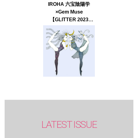
IROHA 六宝陰陽学
×Gem Muse
【GLITTER 2023
SUMMER issue】
LATEST ISSUE