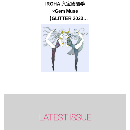
IROHA 六宝陰陽学
×Gem Muse
【GLITTER 2023
SUMMER issue】
LATEST ISSUE