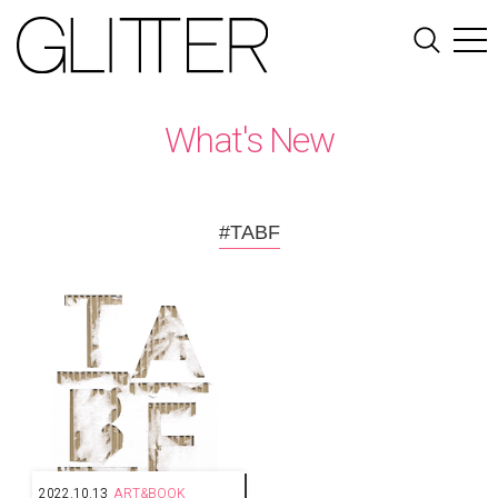
What's New
#TABF
2022.10.13
ART&BOOK