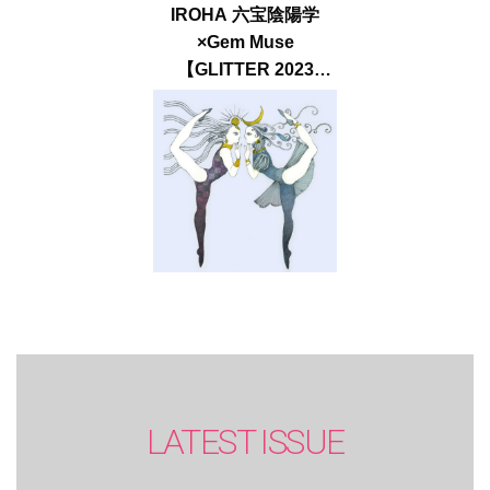
IROHA 六宝陰陽学
×Gem Muse
【GLITTER 2023
SUMMER issue】
LATEST ISSUE