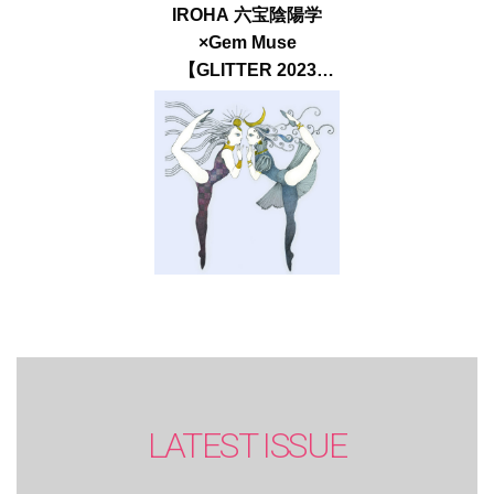
IROHA 六宝陰陽学
×Gem Muse
【GLITTER 2023
SUMMER issue】
LATEST ISSUE