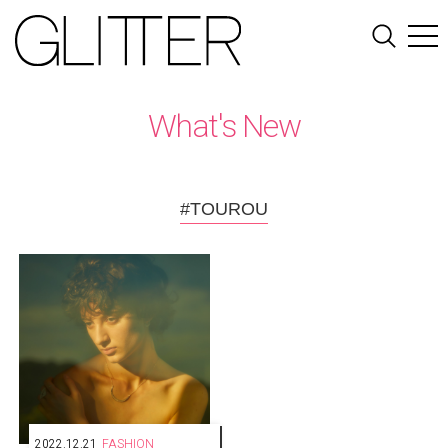
What's New
#TOUROU
2022.12.21
FASHION