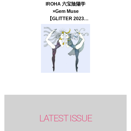
IROHA 六宝陰陽学
×Gem Muse
【GLITTER 2023
SUMMER issue】
LATEST ISSUE