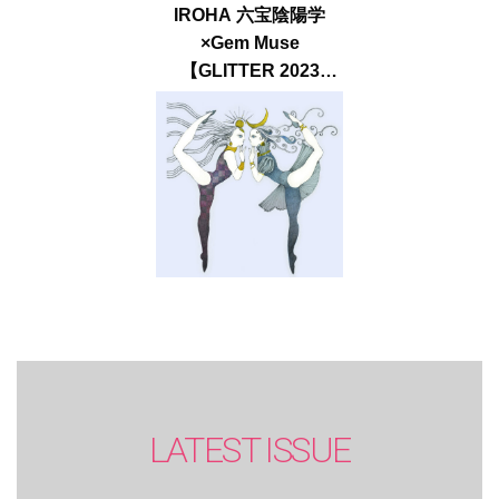
IROHA 六宝陰陽学
×Gem Muse
【GLITTER 2023
SUMMER issue】
LATEST ISSUE