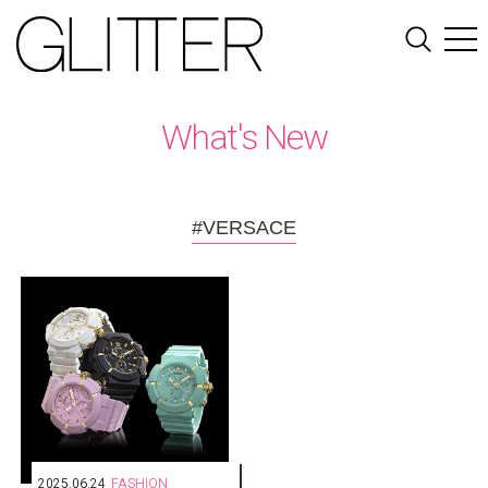
What's New
#VERSACE
2025.06.24
FASHION