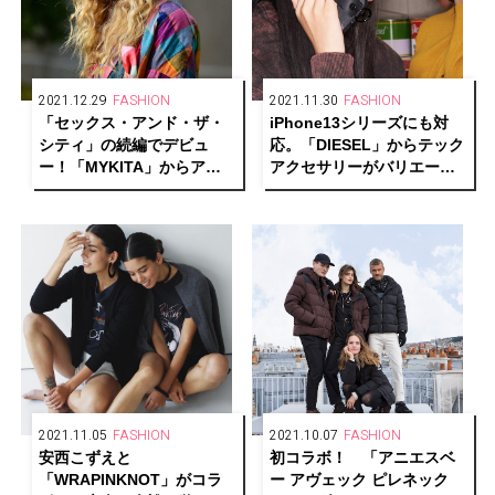
2021.12.29
FASHION
2021.11.30
FASHION
「セックス・アンド・ザ・
iPhone13シリーズにも対
シティ」の続編でデビュ
応。「DIESEL」からテック
ー！「MYKITA」からアイ
アクセサリーがバリエーシ
コニックなアイウェアで構
ョン豊富に登場。
成されたカプセルコレクシ
ョンが登場。
2021.11.05
FASHION
2021.10.07
FASHION
安西こずえと
初コラボ！ 「アニエスベ
「WRAPINKNOT」がコラ
ー アヴェック ピレネック