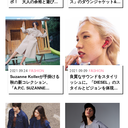
ボ！ 大人の余裕と遊び心
ス」のダウンジャケット&ベ
を感じるカシミアニットの
ストに注目。
コレクションがユナイテッ
ドアローズ原宿店に登場。
2021.09.24
FASHION
2021.09.09
FASHION
Suzanne Kollerが手掛ける
良質なサウンドをスタイリ
秋の新コレクション、
ッシュに。「DIESEL」のス
「A.P.C. SUZANNE
タイルとビジョンを体現し
KOLLER INTERACTION
たトゥルーワイヤレスイヤ
#12」。
ホンが誕生。