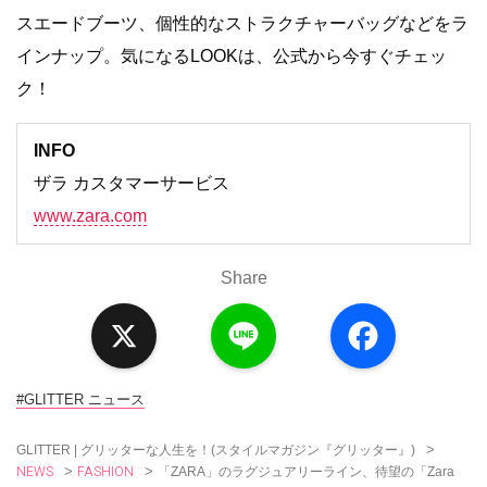
スエードブーツ、個性的なストラクチャーバッグなどをラ
インナップ。気になるLOOKは、公式から今すぐチェッ
ク！
INFO
ザラ カスタマーサービス
www.zara.com
Share
X
L
F
i
a
n
c
e
e
b
o
#GLITTER ニュース
o
k
>
GLITTER | グリッターな人生を！(スタイルマガジン『グリッター』)
NEWS
FASHION
>
>
「ZARA」のラグジュアリーライン、待望の「Zara