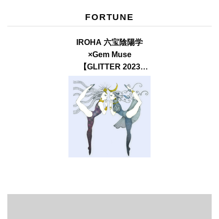
FORTUNE
IROHA 六宝陰陽学
×Gem Muse
【GLITTER 2023
SUMMER issue】