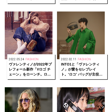
STOREが阪急うめだ本店に
石をあしらったデザイン
オープン
2022.05.24
FASHION
2022.02.11
FASHION
ヴァレンティノが2022年プ
INTO1と「ヴァレンティ
レフォール新作「Vロゴ チ
ノ」が愛をセレブレイ
ェーン」をローンチ。ロー
ト。‘ロコ’ バッグが主役の
ファーやパンプス、ショル
スペシャルキャンペーンを
ダーバッグを展開
公開。