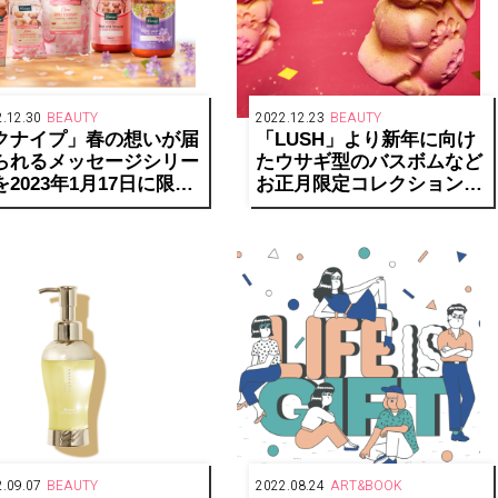
.12.30
BEAUTY
2022.12.23
BEAUTY
クナイプ」春の想いが届
「LUSH」より新年に向け
られるメッセージシリー
たウサギ型のバスボムなど
を2023年1月17日に限定
お正月限定コレクションを
売
発売
.09.07
BEAUTY
2022.08.24
ART&BOOK