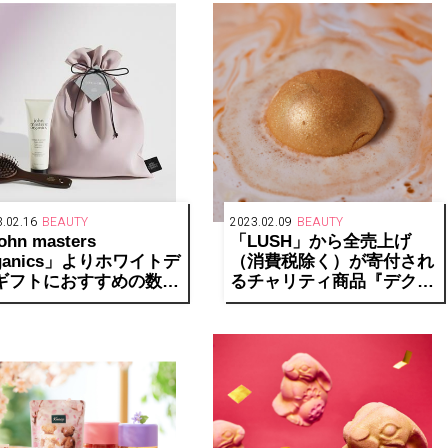
.02.16
BEAUTY
2023.02.09
BEAUTY
ohn masters
「LUSH」から全売上げ
rganics」よりホワイトデ
（消費税除く）が寄付され
ギフトにおすすめの数量
るチャリティ商品『デクス
定ラッピングバッグ＆人
ターズ ドラゴンエッグ』
ヘアケアセットが発売中
を国際小児がんデーに発売