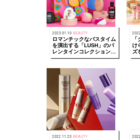
2023.01.10
BEAUTY
2022
ロマンチックなバスタイム
「
を演出する「LUSH」のバ
け
レンタインコレクション発
ズ
売中
発
2022.11.23
BEAUTY
2022