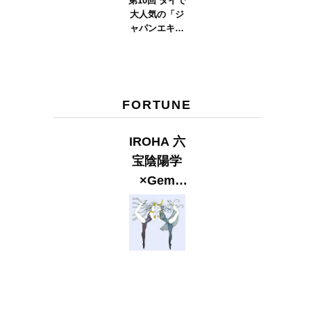
第10回 タイで
大人気の「ジ
ャパンエキス
ポタイラン
ド」とは？
Part.2
FORTUNE
IROHA 六
宝陰陽学
×Gem
Muse
【GLITTER
2023
SUMMER
issue】