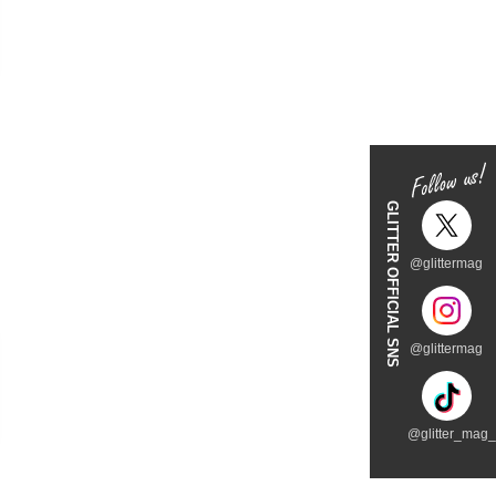
GLITTER OFFICIAL SNS
@glittermag
@glittermag
@glitter_mag_t