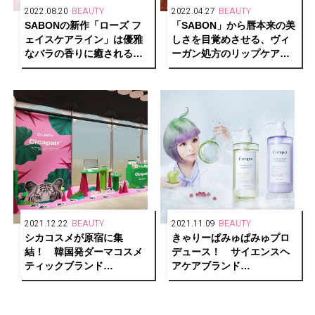
2022.08.20
BEAUTY
2022.04.27
BEAUTY
SABONの新作「ローズ フ
「SABON」から唇本来の美
ェイスケアライン」は優雅
しさを目覚めさせる、ヴィ
なバラの香りに癒されるラ
ーガン処方のリップケアラ
グジュアリーなスキンケア
インが新登場！
コレクション
2021.12.22
BEAUTY
2021.11.09
BEAUTY
シカコスメが原宿に集
きゃりーぱみゅぱみゅプロ
結！ 韓国発ダーマコスメ
デュース！ サイエンスヘ
ティックブランド
アケアブランド
「Dr.Jart+」が日本初のポッ
「curuput」がデビュー。
プアップストアをオープ
ン。