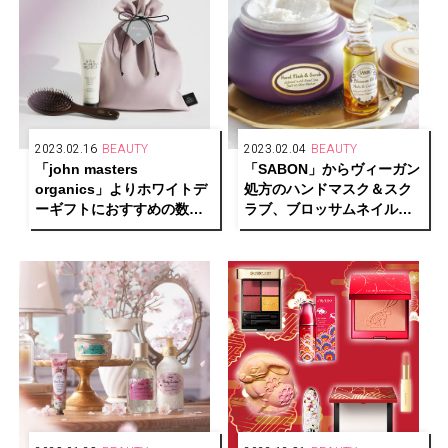
2023.02.16
BEAUTY
2023.02.04
BEAUTY
「john masters
「SABON」からヴィーガン
organics」よりホワイトデ
処方のハンドマスク＆スク
ーギフトにおすすめの数量
ラブ、ブロッサムネイルオ
限定ラッピングバッグ＆人
イルが新登場
気ヘアケアセットが発売中