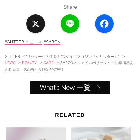
Share
X
L
F
i
a
n
c
e
e
b
o
#GLITTER ニュース
#SABON
o
k
>
GLITTER | グリッターな人生を！(スタイルマガジン『グリッター』)
NEWS
BEAUTY
CARE
>
>
>
SABONのフェイスポリッシャーに幸福感あ
ふれるローズの香りが限定発売中！
What's New 一覧
RELATED