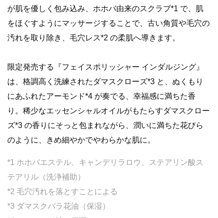
が肌を優しく包み込み、ホホバ由来のスクラブ*1 で、肌
をほぐすようにマッサージすることで、古い角質や毛穴の
汚れを取り除き、毛穴レス*2 の柔肌へ導きます。
限定発売する『フェイスポリッシャー インダルジング』
は、格調高く洗練されたダマスクローズ*3 と、ぬくもり
にあふれたアーモンド*4 が奏でる、幸福感に満ちた香
り。稀少なエッセンシャルオイルがもたらすダマスクロー
ズ*3 の香りにそっと包まれながら、潤いに満ちた花びら
のように、きめ細やかでやわらかな肌に。
*1 ホホバエステル、キャンデリラロウ、ステアリン酸ス
テアリル（洗浄補助）
*2 毛穴汚れを落とすことによる
*3 ダマスクバラ花油（保湿）