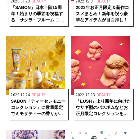
2023.01.23
BEAUTY
2022.12.31
BEAUTY
「SABON」日本上陸15周
2023年お正月限定＆新作コ
年！始まりの季節を祝福す
スメまとめ！新年を祝う豪
る「サクラ・ブルーム コレ
華なアイテムが目白押し！
クション」が数量限定発売
2022.12.24
BEAUTY
2022.12.23
BEAUTY
SABON「ティーセレモニー
「LUSH」より新年に向けた
コレクション」に数量限定
ウサギ型のバスボムなどお
でミモザティーの香りが登
正月限定コレクションを発
場
売