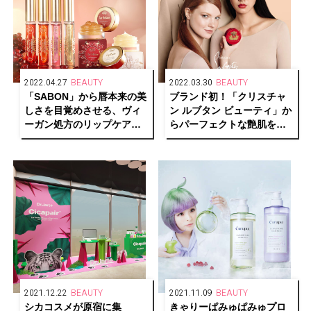
2022.04.27
BEAUTY
2022.03.30
BEAUTY
「SABON」から唇本来の美
ブランド初！「クリスチャ
しさを目覚めさせる、ヴィ
ン ルブタン ビューティ」か
ーガン処方のリップケアラ
らパーフェクトな艶肌を叶
インが新登場！
えるクッションファンデー
ションが誕生。
2021.12.22
BEAUTY
2021.11.09
BEAUTY
シカコスメが原宿に集
きゃりーぱみゅぱみゅプロ