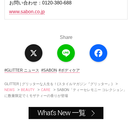
お問い合わせ：0120-380-688
www.sabon.co.jp
Share
X
L
F
i
a
n
c
e
e
b
o
#GLITTER ニュース
#SABON
#ボディケア
o
k
>
GLITTER | グリッターな人生を！(スタイルマガジン『グリッター』)
NEWS
BEAUTY
CARE
>
>
>
SABON「ティーセレモニー コレクション」
に数量限定でミモザティーの香りが登場
What's New 一覧