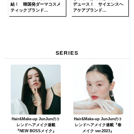
結！ 韓国発ダーマコスメ
デュース！ サイエンスヘ
ティックブランド
アケアブランド
「Dr.Jart+」が日本初のポッ
「curuput」がデビュー。
プアップストアをオープ
ン。
SERIES
Hair&Make-up JunJunのト
Hair&Make-up JunJunのト
レンドヘアメイク連載
レンドヘアメイク連載『春
『NEW BOSSメイク』
メイク ver.2023』