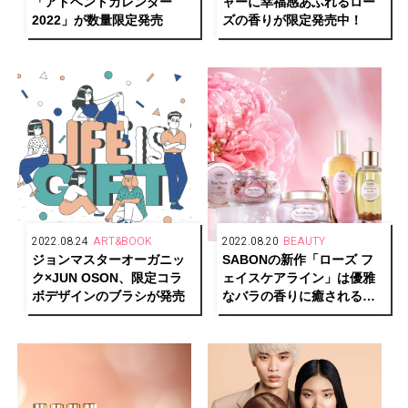
「アドベントカレンダー
ャーに幸福感あふれるロー
2022」が数量限定発売
ズの香りが限定発売中！
2022.08.24
ART&BOOK
2022.08.20
BEAUTY
ジョンマスターオーガニッ
SABONの新作「ローズ フ
ク×JUN OSON、限定コラ
ェイスケアライン」は優雅
ボデザインのブラシが発売
なバラの香りに癒されるラ
グジュアリーなスキンケア
コレクション