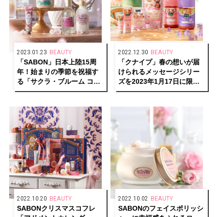
2023.01.23
BEAUTY
2022.12.30
BEAUTY
「SABON」日本上陸15周
「クナイプ」春の想いが届
年！始まりの季節を祝福す
けられるメッセージシリー
る「サクラ・ブルーム コレ
ズを2023年1月17日に限定
クション」が数量限定発売
発売
2022.10.20
BEAUTY
2022.10.02
BEAUTY
SABONクリスマスコフレ
SABONのフェイスポリッシ