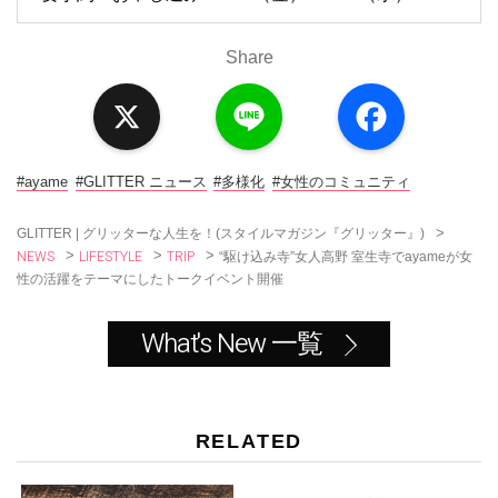
Share
X
L
F
i
a
n
c
e
e
b
o
#ayame
#GLITTER ニュース
#多様化
#女性のコミュニティ
o
k
>
GLITTER | グリッターな人生を！(スタイルマガジン『グリッター』)
NEWS
LIFESTYLE
TRIP
>
>
>
“駆け込み寺”女人高野 室生寺でayameが女
性の活躍をテーマにしたトークイベント開催
What's New 一覧
RELATED