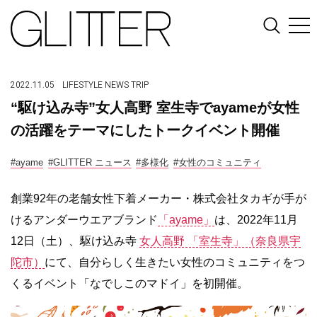
2022.11.05
LIFESTYLE
NEWS
TRIP
“駆け込み寺”女人高野 室生寺でayameが女性
の活躍をテーマにしたトークイベント開催
#ayame
#GLITTER ニュース
#多様化
#女性のコミュニティ
創業92年の老舗女性下着メーカー・株式会社タカギが手が
けるアンダーウエアブランド
「ayame」
は、2022年11月
12日（土）、駆け込み寺
女人高野 「室生寺」（奈良県宇
陀市）
にて、自分らしく生きたい女性のコミュニティをつ
くるイベント「なでしこのマドイ」を初開催。