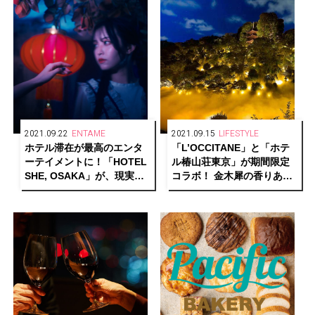
2021.09.22
ENTAME
2021.09.15
LIFESTYLE
ホテル滞在が最高のエンタ
「L’OCCITANE」と「ホテ
ーテイメントに！「HOTEL
ル椿山荘東京」が期間限定
SHE, OSAKA」が、現実と
コラボ！ 金木犀の香りあふ
物語を行き来する“泊まれる
れるスペシャルプランで秋
演劇『藍色飯店』”を上演。
の訪れを感じて。