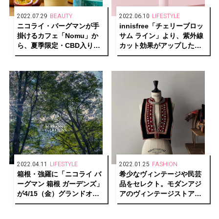
2022.07.29
BEAUTY
2022.06.10
LIFESTYLE
ニコライ・バーグマンが手
innisfree「チェリーブロッ
掛けるカフェ「Nomu」か
サム ライン」より、紫外線
ら、夏季限定・CBD入りス
カット効果がアップした新
ムージーが登場
作クリームが発売
2022.04.11
LIFESTYLE
2022.01.25
FASHION
箱根・強羅に「ニコライ バ
希少なヴィンテージや民芸
ーグマン 箱根 ガーデンズ」
品をセレクト。モダンアジ
が4/15（金）グランドオー
アのヴィンテージストア
プン。事前ウェブ予約チケ
「tay」がオープン。
ットを販売中