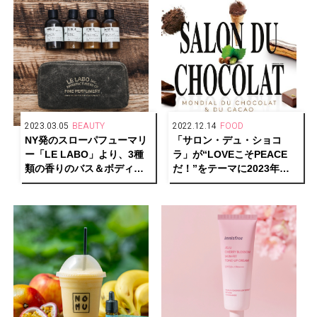
2023.03.05
BEAUTY
2022.12.14
FOOD
NY発のスローパフューマリ
「サロン・デュ・ショコ
ー「LE LABO」より、3種
ラ」が“LOVEこそPEACE
類の香りのバス＆ボディト
だ！”をテーマに2023年も
ラベル セットが発売開始
開催決定！