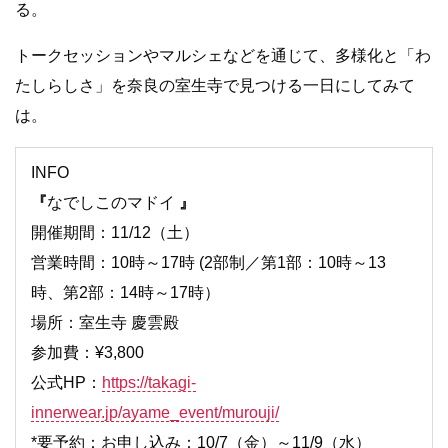
る。
トークセッションやマルシェなどを通じて、多様化と「わ
たしらしさ」を奈良の室生寺で見つける一日にしてみて
は。
INFO
『
なでしこのマドイ
』
開催期間：11/12（土）
営業時間：10時～17時 (2部制／第1部：10時～13
時、第2部：14時～17時）
場所：室生寺 慶雲殿
参加費：¥3,800
公式HP：
https://takagi-
innerwear.jp/ayame_event/murouji/
*要予約：お申し込み：10/7（金）～11/9（水）