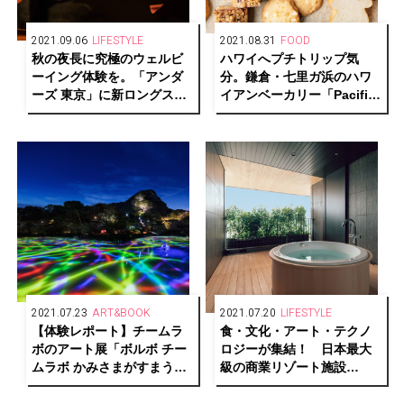
2021.09.06
LIFESTYLE
2021.08.31
FOOD
秋の夜長に究極のウェルビ
ハワイへプチトリップ気
ーイング体験を。「アンダ
分。鎌倉・七⾥ガ浜のハワ
ーズ 東京」に新ロングステ
イアンベーカリー「Pacific
イプラン「My Premium
BAKERY」が、スケールア
Week at Andaz ～Autumn
ップしてリニューアルオー
Treat～」が登場。
プン︕
2021.07.23
ART&BOOK
2021.07.20
LIFESTYLE
【体験レポート】チームラ
食・文化・アート・テクノ
ボのアート展「ボルボ チー
ロジーが集結！ 日本最大
ムラボ かみさまがすまう
級の商業リゾート施設
森」佐賀・御船山楽園で開
「VISON」が三重県・多気
催中！
町にグランドオープン。