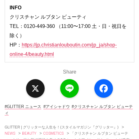
INFO
クリスチャン ルブタン ビューティ
TEL：0120-449-360 （11:00〜17:00 土・日・祝日を
除く）
HP：
https://jp.christianlouboutin.com/jp_ja/shop-
online-4/beauty.html
Share
X
L
F
i
a
n
c
e
e
b
o
#GLITTER ニュース
#アイシャドウ
#クリスチャン ルブタン ビューテ
o
ィ
k
>
GLITTER | グリッターな人生を！(スタイルマガジン『グリッター』)
NEWS
BEAUTY
COSMETICS
>
>
>
「クリスチャン ルブタン ビューテ