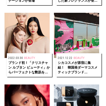
デーションが登場
した新フレグランスが登
場！「ルビマール オードゥ
パルファン」6/15（水）発
売
2022.03.30
BEAUTY
2021.12.22
BEAUTY
ブランド初！「クリスチャ
シカコスメが原宿に集
ン ルブタン ビューティ」か
結！ 韓国発ダーマコスメ
らパーフェクトな艶肌を叶
ティックブランド
えるクッションファンデー
「Dr.Jart+」が日本初のポッ
ションが誕生。
プアップストアをオープ
ン。