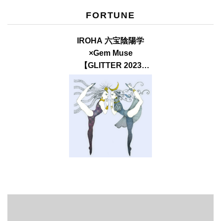
FORTUNE
IROHA 六宝陰陽学
×Gem Muse
【GLITTER 2023
SUMMER issue】