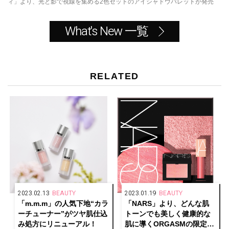
ィ」より、光と影で視線を集める2色セットのアイシャドウパレットが発売
What's New 一覧
RELATED
2023.02.13
BEAUTY
2023.01.19
BEAUTY
「m.m.m」の人気下地“カラ
「NARS」より、どんな肌
ーチューナー”がツヤ肌仕込
トーンでも美しく健康的な
み処方にリニューアル！
肌に導くORGASMの限定セ