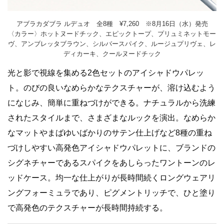
アブラカダブラ ルデュオ 全8種 ¥7,260 ※8月16日（水）発売
〈カラー〉ホットヌードチック、エピックトープ、プリュミネットモー
ヴ、アンブレッタブラウン、シルバースパイク、ルージュプリヴェ、レ
ディカーキ、クールヌードチック
光と影で視線を集める2色セットのアイシャドウパレッ
ト。のびの良いなめらかなテクスチャーが、溶け込むよう
になじみ、簡単に重ねづけができる。ナチュラルから洗練
されたスタイルまで、さまざまなルックを演出。なめらか
なマットやまばゆいばかりのサテン仕上げなど8種の重ね
づけしやすい高発色アイシャドウパレットに、ブランドの
シグネチャーであるスパイクをあしらったワントーンのレ
ッドケース。均一な仕上がりが長時間続くロングウェアリ
ングフォーミュラであり、ピグメントリッチで、ひと塗り
で高発色のテクスチャーが長時間持続する。