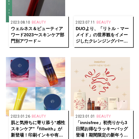
2023.08.10
BEAUTY
2023.07.11
BEAUTY
ウェルネス＆ビューティア
DUOより、「リトル・マー
ワード2023〜スキンケア部
メイド」の世界観をイメー
門別アワード～
ジしたクレンジングバーム
を発売中
2023.01.26
BEAUTY
2023.01.01
BEAUTY
肌と気持ちに寄り添う“感性
「innisfree」初売りから3
スキンケア”『fillwith』が
日間お得なラッキーバッグ
新登場！印刷インキや有機
登場！期間限定の新年うさ