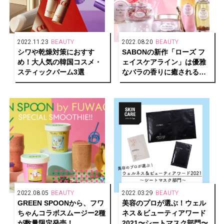
2022.11.23
BEAUTY
2022.08.20
BEAUTY
シワや乾燥対策におすす
SABONの新作「ローズ フ
め！大人気の韓国コスメ・
ェイスケアライン」は優雅
スティックバーム3選
なバラの香りに癒されるラ
グジュアリーなスキンケア
コレクション
2022.08.05
BEAUTY
2022.03.29
BEAUTY
GREEN SPOONから、フワ
美容のプロが選ぶ！ウェル
ちゃんコラボスムージー2種
ネス＆ビューティアワード
が数量限定発売！
2021〜シートマスク部門〜