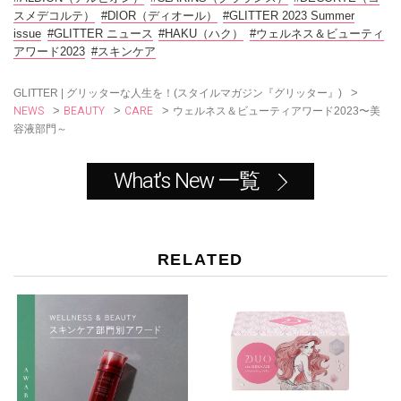
o
スメデコルテ）
#DIOR（ディオール）
#GLITTER 2023 Summer
k
issue
#GLITTER ニュース
#HAKU（ハク）
#ウェルネス＆ビューティ
アワード2023
#スキンケア
>
GLITTER | グリッターな人生を！(スタイルマガジン『グリッター』)
NEWS
BEAUTY
CARE
>
>
>
ウェルネス＆ビューティアワード2023〜美
容液部門～
What's New 一覧
RELATED