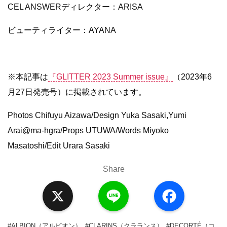
CEL ANSWERディレクター：ARISA
ビューティライター：AYANA
※本記事は
『GLITTER 2023 Summer issue』
（2023年6
月27日発売号）に掲載されています。
Photos Chifuyu Aizawa/Design Yuka Sasaki,Yumi
Arai@ma-hgra/Props UTUWA/Words Miyoko
Masatoshi/Edit Urara Sasaki
Share
X
L
F
i
a
n
c
e
e
b
o
#ALBION（アルビオン）
#CLARINS（クラランス）
#DECORTÉ（コ