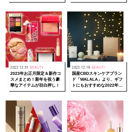
顔料で世界トップシェアの
ぎパッケージも！
化学メーカー「DIC」発！
2022.12.31
BEAUTY
2022.12.19
BEAUTY
2023年お正月限定＆新作コ
国産CBDスキンケアブラン
スメまとめ！新年を祝う豪
ド「WALALA」より、ギフ
華なアイテムが目白押し！
トにもおすすめな2022年ホ
リデーコフレが数量限定で
発売中