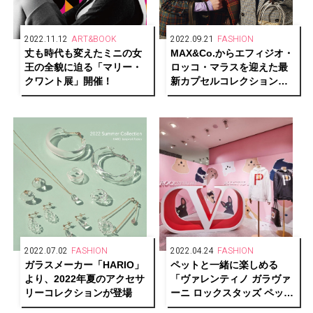
2022.11.12
ART&BOOK
2022.09.21
FASHION
丈も時代も変えたミニの女
MAX&Co.からエフィジオ・
王の全貌に迫る「マリー・
ロッコ・マラスを迎えた最
クワント展」開催！
新カプセルコレクションが
登場
2022.07.02
FASHION
2022.04.24
FASHION
ガラスメーカー「HARIO」
ペットと一緒に楽しめる
より、2022年夏のアクセサ
「ヴァレンティノ ガラヴァ
リーコレクションが登場
ーニ ロックスタッズ ペッ
ト」ポップアップイベント