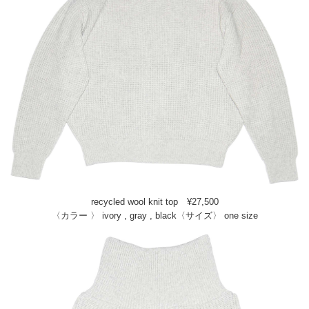
recycled wool knit top ¥27,500
〈カラー 〉 ivory , gray , black〈サイズ〉 one size