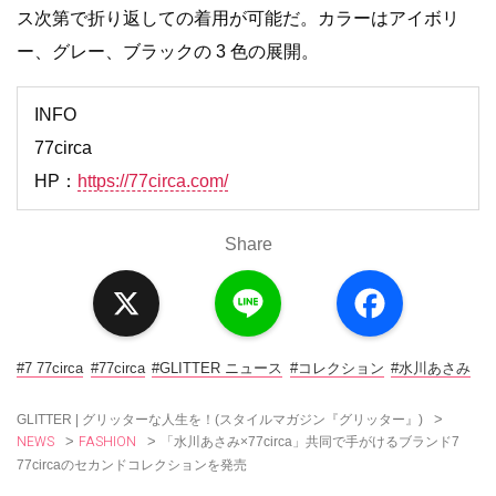
ス次第で折り返しての着用が可能だ。カラーはアイボリ
ー、グレー、ブラックの 3 色の展開。
INFO
77circa
HP：
https://77circa.com/
Share
X
L
F
i
a
n
c
e
e
b
o
#7 77circa
#77circa
#GLITTER ニュース
#コレクション
#水川あさみ
o
k
>
GLITTER | グリッターな人生を！(スタイルマガジン『グリッター』)
NEWS
FASHION
>
>
「水川あさみ×77circa」共同で手がけるブランド7
77circaのセカンドコレクションを発売