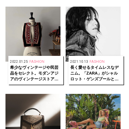
が期間限定オープン！
2022.01.25
FASHION
2021.10.13
FASHION
希少なヴィンテージや民芸
長く愛せるタイムレスなデ
品をセレクト。モダンアジ
ニム。「ZARA」がシャル
アのヴィンテージストア
ロット・ゲンズブールとの
「tay」がオープン。
エクスクルーシブ コレクシ
ョンを発表。