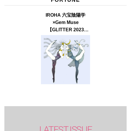
FORTUNE
IROHA 六宝陰陽学
×Gem Muse
【GLITTER 2023
SUMMER issue】
LATEST ISSUE