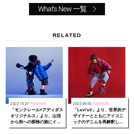
What's New 一覧
RELATED
2023.10.07
FASHION
2023.09.05
FASHION
「モンクレール×アディダス
「Levi’s®」より、世界的デ
オリジナルス」より、山頂
ザイナーとともにアイコニ
から街への探検の旅にイン
ックのデニムを再解釈した
スパイアされた新しいコレ
コレクションを発表
クションを発表