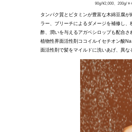
90g/¥2,000、200
タンパク質とビタミンが豊富な木綿豆腐が
ラー、ブリーチによるダメージを補修し、
酢、潤いを与えるアガベシロップも配合さ
植物性界面活性剤ココイルイセチオン酸Na
面活性剤で髪をマイルドに洗いあげ、異な