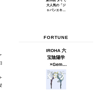
第10回 タイで
大人気の「ジ
ャパンエキス
ポタイラン
ド」とは？
Part.2
FORTUNE
IROHA 六
ア
宝陰陽学
日
×Gem
Muse
ナ
【GLITTER
2023
髪
SUMMER
issue】