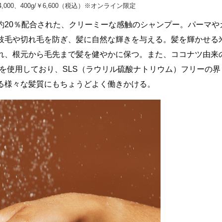
g/￥4,000、400g/￥6,600（税込）※オンライン限定
約20％配合された、クリーミーな感触のシャンプー。パーマや
枝毛や切れ毛を防ぎ、髪に自然な輝きを与える。髪を輝かせる
れ、根元から毛先まで髪を健やかに保つ。また、ココナツ由来
を使用しており、SLS（ラウリル硫酸ナトリウム）フリーの界
る様々な髪質にもちょうどよく働きかける。