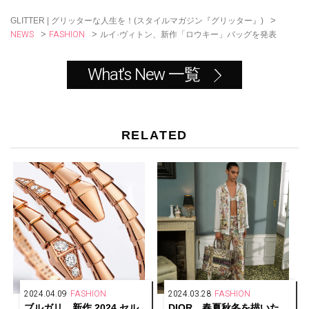
k
>
GLITTER | グリッターな人生を！(スタイルマガジン『グリッター』)
NEWS
FASHION
>
>
ルイ·ヴィトン、新作「ロウキー」バッグを発表
What's New 一覧
RELATED
2024.04.09
FASHION
2024.03.28
FASHION
ブルガリ、新作 2024 セル
DIOR、春夏秋冬を描いた