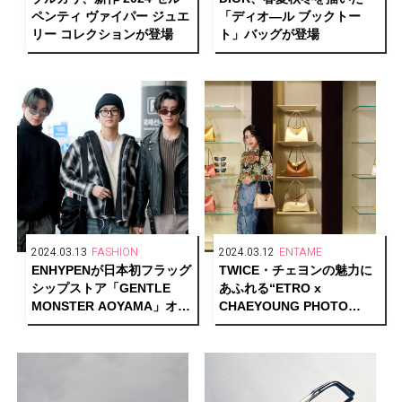
ペンティ ヴァイパー ジュエ
「ディオ―ル ブックトー
リー コレクションが登場
ト」バッグが登場
2024.03.13
FASHION
2024.03.12
ENTAME
ENHYPENが日本初フラッグ
TWICE・チェヨンの魅力に
シップストア「GENTLE
あふれる“ETRO x
MONSTER AOYAMA」オー
CHAEYOUNG PHOTO
プン記念に来日
GALLERY”開催