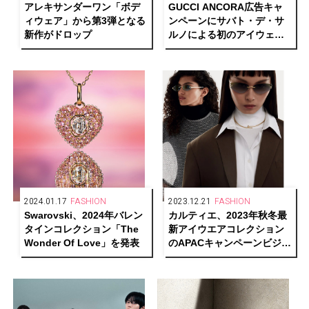
アレキサンダーワン「ボデ
GUCCI ANCORA広告キャ
ィウェア」から第3弾となる
ンペーンにサバト・デ・サ
新作がドロップ
ルノによる初のアイウェア
が登場
2024.01.17
FASHION
2023.12.21
FASHION
Swarovski、2024年バレン
カルティエ、2023年秋冬最
タインコレクション「The
新アイウエアコレクション
Wonder Of Love」を発表
のAPACキャンペーンビジュ
アルを公開