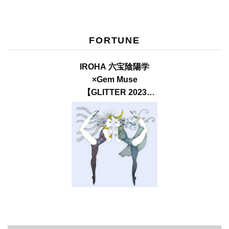
FORTUNE
IROHA 六宝陰陽学
×Gem Muse
【GLITTER 2023
SUMMER issue】