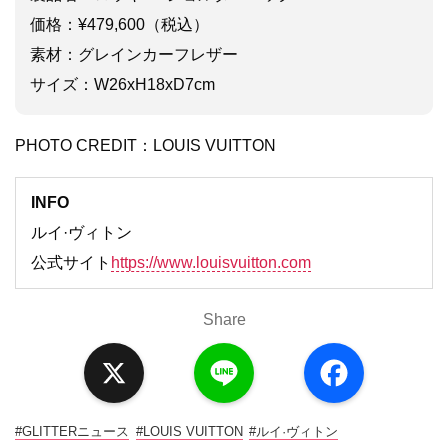
価格：¥479,600（税込）
素材：グレインカーフレザー
サイズ：W26xH18xD7cm
PHOTO CREDIT：LOUIS VUITTON
INFO
ルイ·ヴィトン
公式サイト
https://www.louisvuitton.com
Share
X
L
F
i
a
n
c
e
e
b
o
#GLITTERニュース
#LOUIS VUITTON
#ルイ·ヴィトン
o