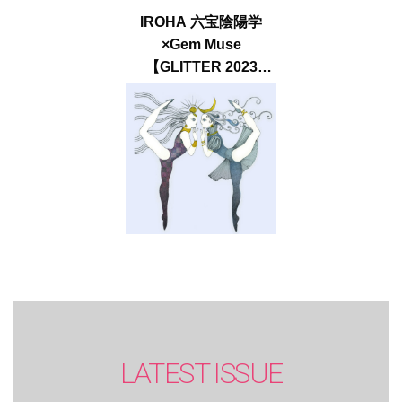
IROHA 六宝陰陽学
×Gem Muse
【GLITTER 2023
SUMMER issue】
LATEST ISSUE