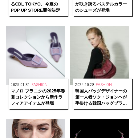
るCDL TOKYO、今夏の
が咲き誇るパステルカラー
POP UP STORE開催決定
のシューズが登場
2025.01.31
FASHION
2024.10.28
FASHION
マノロ ブラニクの2025年春
韓国人バッグデザイナーの
夏コレクションから新作ラ
第一人者ソク・ジョンヘが
フィアアイテムが登場
手掛ける韓国バッグブラン
ド「vunque（ブンク）」