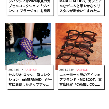
ジバンシィが2024年夏のカ
MARC JACOBS、カジュア
プセルコレクション『ジバ
ルなデニムと華やかなクリ
ンシィ プラージュ』を発表
スタルが出会い生まれた
「CRYSTAL DENIM」グル
ープを展開
2024.03.14
FASHION
2024.03.04
FASHION
セルジオ ロッシ、新コレク
ニューヨーク発のアイウェ
ション「srMERMAID」が一
アブランド・MOSCOT、直
堂に集結したポップアップ
営店限定『CAMEL COLOR
ストアを伊勢丹新宿店にて
COLLECTION』を発売
開催！日本限定カラーも登
場