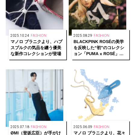
2025.10.24
FASHION
2025.08.29
FASHION
マノロ ブラニクより、ハプ
BLACKPINK ROSÉの美学
スブルクの気品を纏う優美
を反映した“初”のコレクシ
な新作コレクションが登場
ョン「PUMA x ROSÉ」が
登場
2025.07.18
FASHION
2025.06.09
FASHION
ØMI（登坂広臣）が手がけ
マノロ ブラニクより、花々