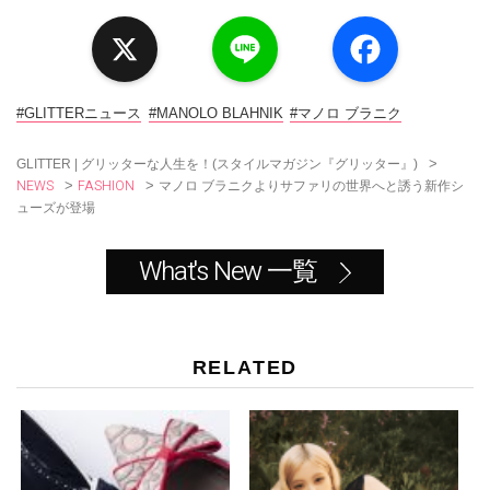
X
L
F
i
a
n
c
e
e
b
o
#GLITTERニュース
#MANOLO BLAHNIK
#マノロ ブラニク
o
k
>
GLITTER | グリッターな人生を！(スタイルマガジン『グリッター』)
NEWS
FASHION
>
>
マノロ ブラニクよりサファリの世界へと誘う新作シ
ューズが登場
What's New 一覧
RELATED