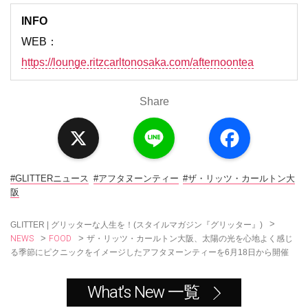
INFO
WEB：
https://lounge.ritzcarltonosaka.com/afternoontea
Share
X
L
F
i
a
n
c
e
e
b
o
#GLITTERニュース
#アフタヌーンティー
#ザ・リッツ・カールトン大
o
阪
k
>
GLITTER | グリッターな人生を！(スタイルマガジン『グリッター』)
NEWS
FOOD
>
>
ザ・リッツ・カールトン大阪、太陽の光を心地よく感じ
る季節にピクニックをイメージしたアフタヌーンティーを6月18日から開催
What's New 一覧