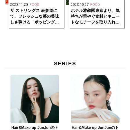
2023.11.28
FOOD
2023.10.27
FOOD
ザ ストリングス 表参道に
ホテル雅叙園東京より、気
て、フレッシュな苺の美味
持ちが華やぐ食材とキュー
しさ弾ける「ポッピングス
トなモチーフを取り入れた
トロベリー アフタヌーンテ
クリスマスアフタヌーンテ
ィー」登場
ィーを開催
SERIES
Hair&Make-up JunJunのト
Hair&Make-up JunJunのト