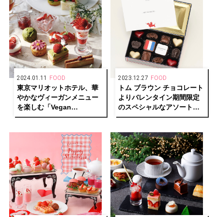
2024.01.11
FOOD
2023.12.27
FOOD
東京マリオットホテル、華
トム ブラウン チョコレート
やかなヴィーガンメニュー
よりバレンタイン期間限定
を楽しむ「Vegan
のスペシャルなアソートメ
Afternoon Tea -Spring-」
ントが登場
を発売