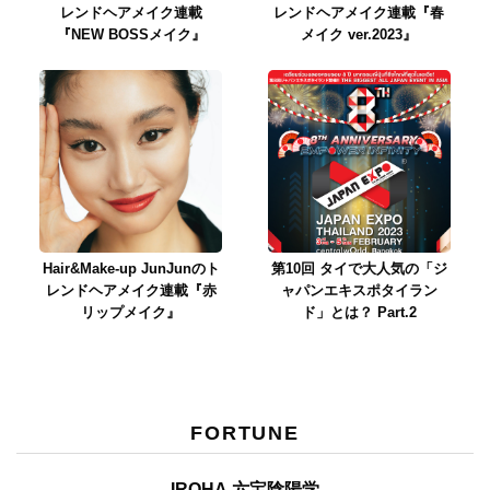
レンドヘアメイク連載
レンドヘアメイク連載『春
『NEW BOSSメイク』
メイク ver.2023』
Hair&Make-up JunJunのト
第10回 タイで大人気の「ジ
レンドヘアメイク連載『赤
ャパンエキスポタイラン
リップメイク』
ド」とは？ Part.2
FORTUNE
IROHA 六宝陰陽学