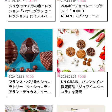
2024.12.06
BEAUTY
2024.11.05
FOOD
シュウ ウエムラの春コレク
ベルギーチョコレートブラ
ション「ハナミグラッセ コ
ンド「BENOIT
レクション」にインスパイ
NIHANT（ブノワ・ニア
アされたアフタヌーンティ
ン）」2024年クリスマス限
ーがキンプトン新宿東京に
定商品を発売
登場
2024.03.11
FOOD
2024.01.22
FOOD
フランス・パリ発のショコ
UN GRAIN、バレンタイン
ラトリー「ル・ショコラ・
限定商品「ジョワイユ ショ
アラン・デュカス」イース
コラ」を発売
ター・コレクション発売