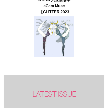
×Gem Muse
【GLITTER 2023
SUMMER issue】
LATEST ISSUE