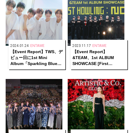
2024.01.24
ENTAME
2023.11.17
ENTAME
【Event Report】TWS、デ
【Event Report】
ビュー日に1st Mini
&TEAM、1st ALBUM
Album「Sparkling Blue」
SHOWCASE [First
メディアショーケースを開
Howling : NOW]で自身初の
催
単独コンサートツアー開催
を電撃発表！