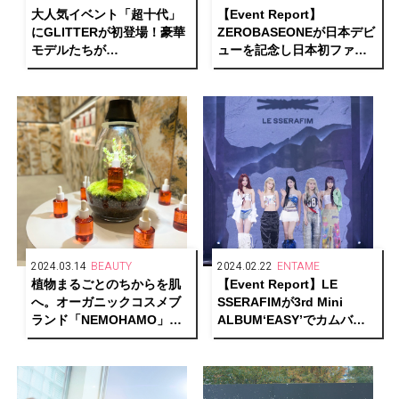
大人気イベント「超十代」
【Event Report】
にGLITTERが初登場！豪華
ZEROBASEONEが日本デビ
モデルたちが
ューを記念し日本初ファン
AMBERGLEAMを着用して
コンを開催！ ファンの歌う
ランウェイに！レポート＆
「ゆらゆら –運命の花-」に
モデルインタビュー
感激の嵐
2024.03.14
BEAUTY
2024.02.22
ENTAME
植物まるごとのちからを肌
【Event Report】LE
へ。オーガニックコスメブ
SSERAFIMが3rd Mini
ランド「NEMOHAMO」体
ALBUM‘EASY’でカムバッ
験型イベントレポート
ク！不安と悩みを表現し新
境地へ