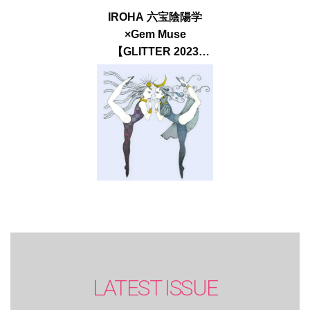
IROHA 六宝陰陽学
×Gem Muse
【GLITTER 2023
SUMMER issue】
LATEST ISSUE