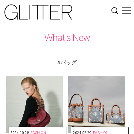
What's New
#バッグ
2024.10.28
FASHION
2024.02.29
FASHION