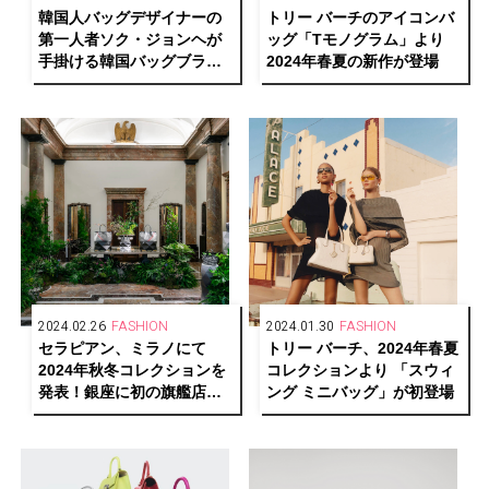
韓国人バッグデザイナーの
トリー バーチのアイコンバ
第一人者ソク・ジョンヘが
ッグ「Tモノグラム」より
手掛ける韓国バッグブラン
2024年春夏の新作が登場
ド「vunque（ブンク）」
2024.02.26
FASHION
2024.01.30
FASHION
セラピアン、ミラノにて
トリー バーチ、2024年春夏
2024年秋冬コレクションを
コレクションより 「スウィ
発表！銀座に初の旗艦店オ
ング ミニバッグ」が初登場
ープン予定