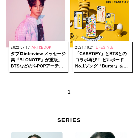
2022.07.17
ART&BOOK
2021.10.21
LIFESTYLE
タブロinterview メッセージ
「CASETiFY」とBTSとの
集『BLONOTE』が重版。
コラボ再び！ ビルボード
BTSなどのK-POPアーティ
No.1ソング「Butter」をテ
ストをはじめ、多くの人の
ーマにしたコレクションを
胸を打つ理由と本作に込め
発表。
た思い
1
SERIES