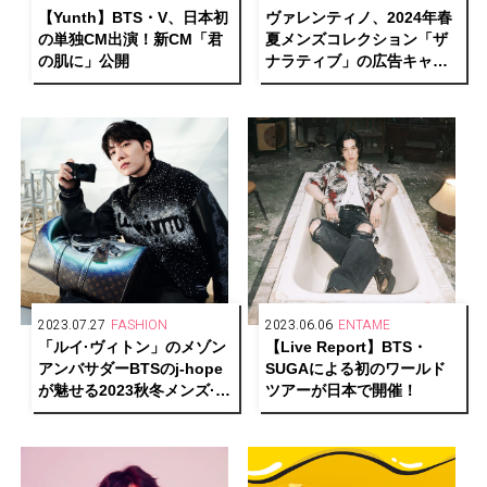
【Yunth】BTS・V、日本初
ヴァレンティノ、2024年春
の単独CM出演！新CM「君
夏メンズコレクション「ザ
の肌に」公開
ナラティブ」の広告キャン
ペーンにBTSのSUGAを起
用
2023.07.27
FASHION
2023.06.06
ENTAME
「ルイ·ヴィトン」のメゾン
【Live Report】BTS・
アンバサダーBTSのj-hope
SUGAによる初のワールド
が魅せる2023秋冬メンズ·コ
ツアーが日本で開催！
レクションを公開