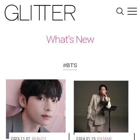
What's New
#BTS
2025.11.07
BEAUTY
2024.01.15
ENTAME