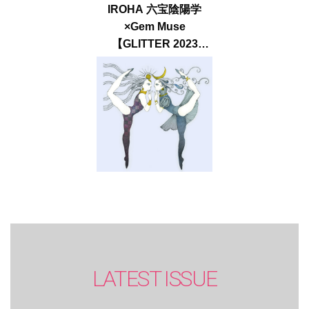
IROHA 六宝陰陽学
×Gem Muse
【GLITTER 2023
SUMMER issue】
LATEST ISSUE