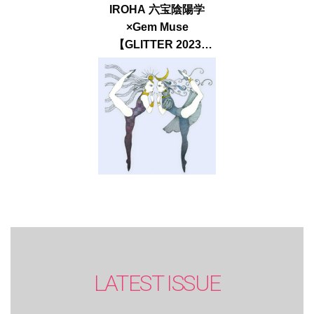
IROHA 六宝陰陽学
×Gem Muse
【GLITTER 2023
SUMMER issue】
LATEST ISSUE