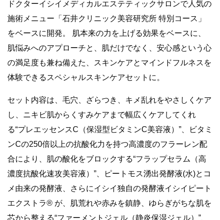
ドクターイシイメディカルエステティックサロンで人気の
施術メニュー「石井クリニック美容研究所 特別コース」
をベースに開発。 肌本来の力を上げる効果をベースに、
肌悩みへのアプローチと、肌だけでなく、安心感という心
の満足度も兼ね備えた、スキンケアとマインドフルネスを
体験できるスペシャルスキンケアセットに。
セット内容は、毛穴、ざらつき、キメ乱れをやさしくケア
し、ニキビ肌からくすみケアまで幅広くケアしてくれ
る“プレエッセンスC（保湿型ビタミンC美容液）”、ビタミ
ンCの250倍以上の抗酸化力を持つ高濃度のフラーレン配
合により、肌の酸化をブロックする“フラップセラム（高
濃度抗酸化速攻美容液）”、ピートモス湧出発酵液(水)とコ
メ由来の発酵液、さらにイシイ独自の発酵液イシイピート
エクストラ® が、肌荒れや赤みを鎮静、ゆらぎがちな肌を
芯から整える“ファーメントジェル（静炎保湿ジェル）”、