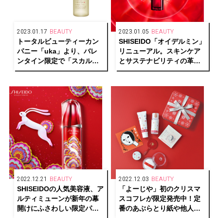
2023.01.17
BEAUTY
2023.01.05
BEAUTY
トータルビューティーカン
SHISEIDO「オイデルミン」
パニー「uka」より、バレ
リニューアル。スキンケア
ンタイン限定で「スカルプ
とサステナビリティの革新
ブラシ チョコレート ケンザ
的技術を搭載！
ン」が登場
2022.12.21
BEAUTY
2022.12.03
BEAUTY
SHISEIDOの人気美容液、ア
「よーじや」初のクリスマ
ルティミューンが新年の幕
スコフレが限定発売中！定
開けにふさわしい限定パッ
番のあぶらとり紙や他人気
ケージで登場
アイテムがぎっしり！