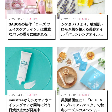
2022.08.20
BEAUTY
2022.08.10
BEAUTY
SABONの新作「ローズ フ
シゲタ パリより、敏感肌・
ェイスケアライン」は優雅
ゆらぎ肌を整える美容オイ
なバラの香りに癒されるラ
ル「バランシングオイルセ
グジュアリーなスキンケア
ラム」が発売
コレクション
2022.04.10
BEAUTY
2021.10.05
BEAUTY
innisfreeからシカケアやエ
美肌菌優位に！ 「REGEN
イジングケアが同時に叶う
H2プレミアムマスク」で秋
日焼け止めが発売中！
冬シーズンのスペシャルケ