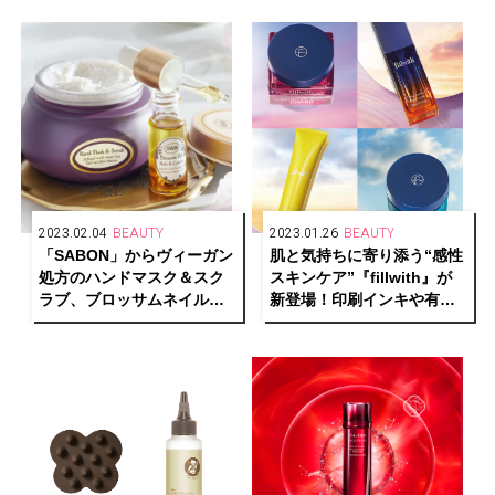
2023.02.04
BEAUTY
2023.01.26
BEAUTY
「SABON」からヴィーガン
肌と気持ちに寄り添う“感性
処方のハンドマスク＆スク
スキンケア”『fillwith』が
ラブ、ブロッサムネイルオ
新登場！印刷インキや有機
イルが新登場
顔料で世界トップシェアの
化学メーカー「DIC」発！