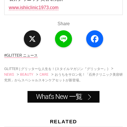
www.ishiiclinic1973.com
Share
X
L
F
i
a
n
c
e
e
b
o
#GLITTER ニュース
o
k
>
GLITTER | グリッターな人生を！(スタイルマガジン『グリッター』)
NEWS
BEAUTY
CARE
>
>
>
おうちをサロン化！「石井クリニック美容研
究所」からスペシャルスキンケアセットが新登場。
What's New 一覧
RELATED