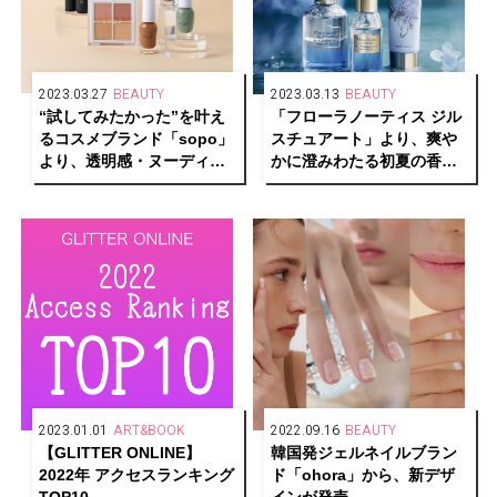
2023.03.27
BEAUTY
2023.03.13
BEAUTY
“試してみたかった”を叶え
「フローラノーティス ジル
るコスメブランド「sopo」
スチュアート」より、爽や
より、透明感・ヌーディ
かに澄みわたる初夏の香り
ー・⾎⾊感を引き出す新作
のブルーハイドレンジアの
が発売
新作フレグランスを発売
2023.01.01
ART&BOOK
2022.09.16
BEAUTY
【GLITTER ONLINE】
韓国発ジェルネイルブラン
2022年 アクセスランキング
ド「ohora」から、新デザ
TOP10
インが発売