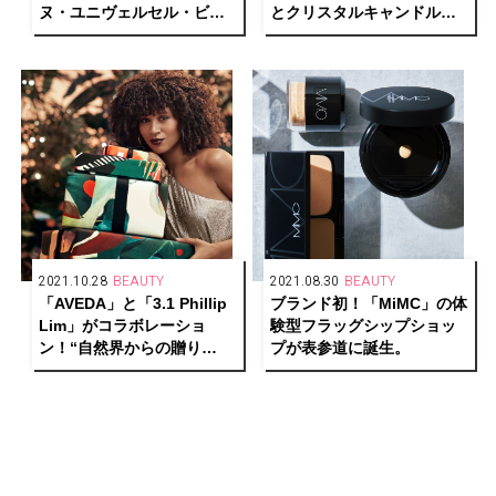
ヌ・ユニヴェルセル・ビュ
とクリスタルキャンドル
リー」の「ボーム・デ・ミ
に、マグノリアをベースに
ューズ」ケースに心弾む新
した“PINK SUEDE”が仲間
色が登場。
入り！
2021.10.28
BEAUTY
2021.08.30
BEAUTY
「AVEDA」と「3.1 Phillip
ブランド初！「MiMC」の体
Lim」がコラボレーショ
験型フラッグシップショッ
ン！“自然界からの贈り
プが表参道に誕生。
物”を表現したギフトボック
スが登場。