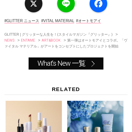
i
a
n
c
e
e
b
o
#GLITTER ニュース
#VITAL MATERIAL
#オートモアイ
o
k
>
GLITTER | グリッターな人生を！(スタイルマガジン『グリッター』)
NEWS
ENTAME
ART&BOOK
>
>
>
第一弾はオートモアイとコラボ。「ヴ
ァイタル マテリアル」がアートをコンセプトにしたプロジェクトを開始
What's New 一覧
RELATED