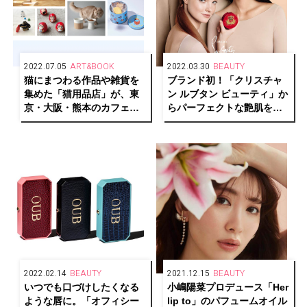
2022.07.05
ART&BOOK
2022.03.30
BEAUTY
猫にまつわる作品や雑貨を
ブランド初！「クリスチャ
集めた「猫用品店」が、東
ン ルブタン ビューティ」か
京・大阪・熊本のカフェ＆
らパーフェクトな艶肌を叶
ブックス ビブリオテークで
えるクッションファンデー
巡回開催
ションが誕生。
2022.02.14
BEAUTY
2021.12.15
BEAUTY
いつでも口づけしたくなる
小嶋陽菜プロデュース「Her
ような唇に。「オフィシー
lip to」のパフュームオイル