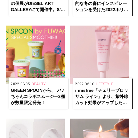
の個展がDIESEL ART
的な冬の森にインスピレー
GALLERYにて開催中。8/26
ションを受けた2022ホリデ
にはサイン会も
ー限定コレクションが登場
2022.08.05
BEAUTY
2022.06.10
LIFESTYLE
GREEN SPOONから、フワ
innisfree「チェリーブロッ
ちゃんコラボスムージー2種
サム ライン」より、紫外線
が数量限定発売！
カット効果がアップした新
作クリームが発売