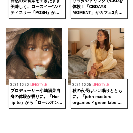
自然の栄養素を生きたまま
サラダやドリンクでCBDを
美味しく。ロースイーツパ
体験！「CBDAYS
ティスリー「POSH」が清
MOMENT」がカフェ3店舗
澄白河にオープン！
とコラボレーション。
2021.10.20
LIFESTYLE
2021.10.06
LIFESTYLE
プロデューサー小嶋陽菜自
秋の夜長はいい眠りととも
身の体験が香りに。「Her
に。「john masters
lip to」から「ロールオンパ
organics × green label
フュームオイル」が新発
relaxing」の第2弾コラボレ
売！
ーションが登場。