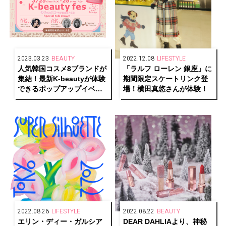
2023.03.23
BEAUTY
2022.12.08
LIFESTYLE
人気韓国コスメ8ブランドが
「ラルフ ローレン 銀座」に
集結！最新K-beautyが体験
期間限定スケートリンク登
できるポップアップイベン
場！横田真悠さんが体験！
トを表参道で開催
2022.08.26
LIFESTYLE
2022.08.22
BEAUTY
エリン・ディー・ガルシア
DEAR DAHLIAより、神秘