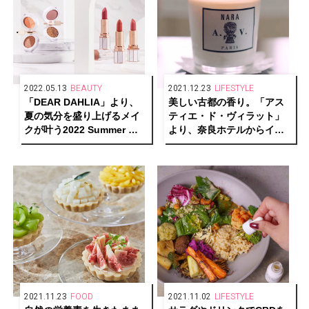
2022.05.13
BEAUTY
2021.12.23
LIFESTYLE
「DEAR DAHLIA」より、
美しい古都の香り。「アス
夏の気分を盛り上げるメイ
ティエ・ド・ヴィラット」
クが叶う2022 Summer 新
より、奈良ホテルからイン
作コレクション「ロマンチ
スピレーションを得たパフ
ック ディライト コレクショ
ュームキャンドル＆インセ
ン」が発売！
ンスが発売。
2021.11.23
FOOD
2021.11.02
LIFESTYLE