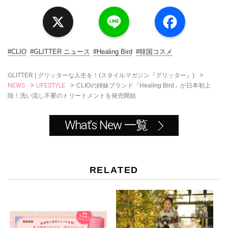
X
L
F
i
a
n
c
e
e
b
o
#CLIO
#GLITTER ニュース
#Healing Bird
#韓国コスメ
o
k
>
GLITTER | グリッターな人生を！(スタイルマガジン『グリッター』)
NEWS
LIFESTYLE
>
>
CLIOの姉妹ブランド「Healing Bird」が日本初上
陸！洗い流し不要のトリートメントを発売開始
What's New 一覧
RELATED