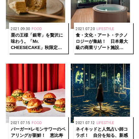
2021.09.30
FOOD
2021.07.20
LIFESTYLE
栗の王様「銀寄」を贅沢に
食・文化・アート・テクノ
味わう。「Mr.
ロジーが集結！ 日本最大
CHEESECAKE」秋限定の
級の商業リゾート施設
マロンフレーバーが数量限
「VISON」が三重県・多気
定でお目見え！
町にグランドオープン。
2021.07.15
FOOD
2021.07.12
LIFESTYLE
バーガー×レモンサワーのペ
ネイキッドと人気占い師コ
アリングが新鮮！ 恵比寿
ラボ！ 自分を知る、新感