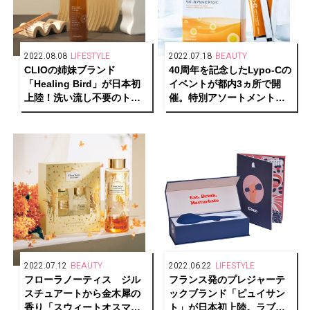
2022.08.08
LIFESTYLE
2022.07.18
BEAUTY
CLIOの姉妹ブランド
40周年を記念したLypo-Cの
「Healing Bird」が日本初
イベントが都内3ヵ所で開
上陸！洗い流し不要のトリ
催。特別アソートメントセ
ートメントを発売開始
ットも発売。
2022.07.12
BEAUTY
2022.06.22
LIFESTYLE
フローラノーティス ジル
フランス発のプレジャーテ
スチュアートから金木犀の
ックブランド「ピュイサン
香り「スウィートオスマン
ト」が日本初上陸。ラブピ