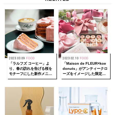
2023.03.09
FOOD
2023.02.10
FOOD
「ラルフズ コーヒー」よ
「Maison de FLEUR×koe
り、春の訪れを告げる桜を
donuts」がアンティークロ
モチーフにした新作メニュ
ーズをイメージした限定ク
ーが登場
ッキー缶で初のコラボレー
ション！