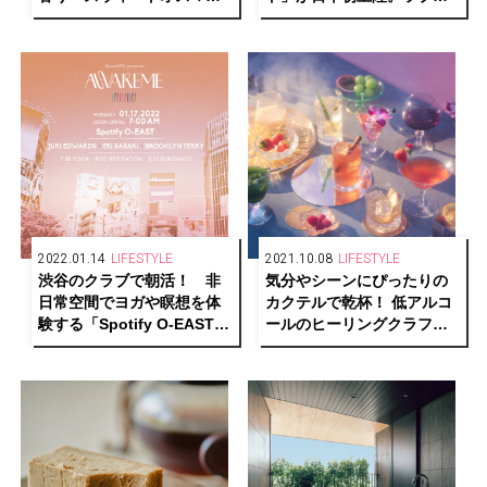
サス」新アイテムが限定発
ースクラブで発売
売
2022.01.14
LIFESTYLE
2021.10.08
LIFESTYLE
渋谷のクラブで朝活！ 非
気分やシーンにぴったりの
日常空間でヨガや瞑想を体
カクテルで乾杯！ 低アルコ
験する「Spotify O-EAST」
ールのヒーリングクラフト
初のウェルネスイベントが
カクテル、「koyoi」発売ス
開催。
タート。