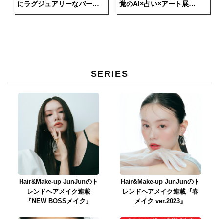
にラグジュアリーなバーガ
覚のAI×占い×アート展
ーショップ「MERCER
「NAKED URANAI」が開
BURGER」がオープン。
催。
SERIES
Hair&Make-up JunJunのト
Hair&Make-up JunJunのト
レンドヘアメイク連載
レンドヘアメイク連載『春
『NEW BOSSメイク』
メイク ver.2023』