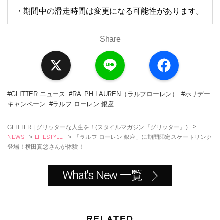
・期間中の滑走時間は変更になる可能性があります。
Share
X
L
F
i
a
n
c
e
e
b
o
#GLITTER ニュース
#RALPH LAUREN（ラルフローレン）
#ホリデー
o
キャンペーン
#ラルフ ローレン 銀座
k
>
GLITTER | グリッターな人生を！(スタイルマガジン『グリッター』)
NEWS
LIFESTYLE
>
>
「ラルフ ローレン 銀座」に期間限定スケートリンク
登場！横田真悠さんが体験！
What's New 一覧
RELATED