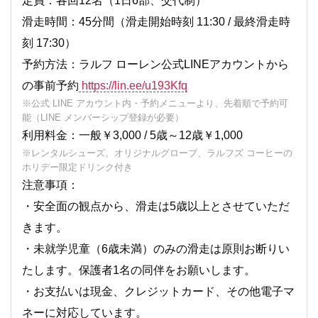
定員：各回12名（1日6部、交代制）
滑走時間：45分間（滑走開始時刻 11:30 / 最終滑走時
刻 17:30）
予約方法：ラルフ ローレン公式LINEアカウントから
の事前予約
https://lin.ee/u193Kfq
※公式 LINE アカウント内・予約メニューより、先着順で予約可
能（LINE メンバーシップ登録が必要）
利用料金：一般￥3,000 / 5歳～12歳￥1,000
※レンタルシューズ、オリジナルグローブ、ラルフズ コーヒーの
ホリデー限定ドリンク付き
注意事項：
・安全面の観点から、滑走は5歳以上とさせていただ
きます。
・未就学児童（6歳未満）のみの滑走は原則お断りい
たします。保護者1名の同伴をお願いします。
・お支払いは現金、クレジットカード、その他電子マ
ネーに対応しています。