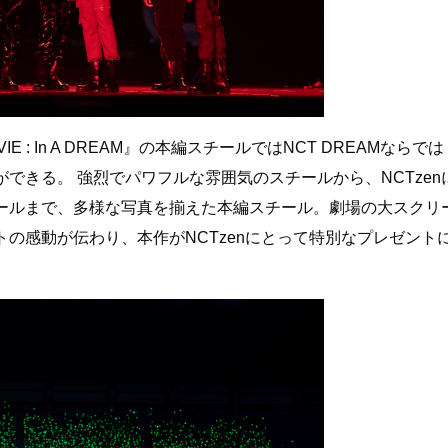
E : In A DREAM』の本編スチールではNCT DREAMならでは
できる。 強烈でパワフルな雰囲気のスチールから、NCTzen
ールまで、多様な写真を揃えた本編スチール。劇場の大スクリ
の感動が伝わり、本作がNCTzenにとって特別なプレゼント