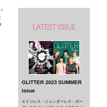
゙
度
LATEST ISSUE
年
GLITTER 2023 SUMMER
issue
エイジレス・ジェンダーレス・ボー