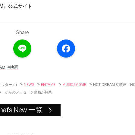
DREAM』公式サイト
Share
L
F
i
a
n
c
e
e
b
o
AM
#映画
o
k
>
>
>
>
NEWS
ENTAME
MUSIC&MOVIE
NCT DREAM 初映画『N
リッター』)
ル&メンバーからのメッセージ動画が解禁
hat's New 一覧