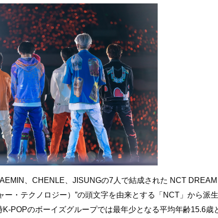
AEMIN、CHENLE、JISUNGの7人で結成された NCT DREAM
ネオ・カルチャー・テクノロジー）”の頭文字を由来とする「NCT」から派
-POPのボーイズグループでは最年少となる平均年齢15.6歳