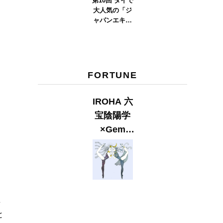
第10回 タイで
大人気の「ジ
ャパンエキス
ポタイラン
ド」とは？
Part.2
FORTUNE
IROHA 六
宝陰陽学
×Gem
Muse
【GLITTER
2023
SUMMER
issue】
生
と