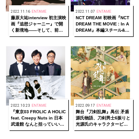
2022.11.16
ENTAME
2022.11.07
ENTAME
藤原大祐interview 初主演映
NCT DREAM 初映画『NCT
画『追想ジャーニー』で開
DREAM THE MOVIE : In A
く新境地――そして、前を
DREAM』本編スチール&メ
向き続けるエネルギーの源
ンバーからのメッセージ動
に迫る
画が解禁
2022.10.23
ENTAME
2022.09.17
ENTAME
『東京03 FROLIC A HOLIC
舞台『刀剣乱舞』禺伝 矛盾
feat. Creepy Nuts in 日本
源氏物語、刀剣男士6振りと
武道館 なんと括っていい
光源氏のキャラクタービジ
か、まだ分からない』上演
ュアルとメインビジュアル
決定！
解禁