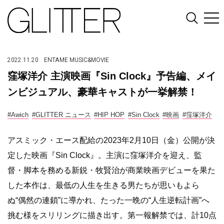
2022.11.20
ENTAME
MUSIC&MOVIE
窪塚洋介 主演映画『Sin Clock』予告編、メイ
ンビジュアル、豪華キャストが一挙解禁！
#Awich
#GLITTER ニュース
#HIP HOP
#Sin Clock
#映画
#窪塚洋介
アスミック・エース配給の2023年2月10日（金）公開が決
定した映画『Sin Clock』。主演に窪塚洋介を迎え、監
督・脚本を務める新鋭・牧賢治が商業映画デビューを果た
した本作は、最低の人生を生きる男たちが思いもよら
ぬ“偶然の連鎖”に導かれ、たった一晩の“人生逆転計画”へ
挑む様をスリリングに描き出す。第一報解禁では、計10点