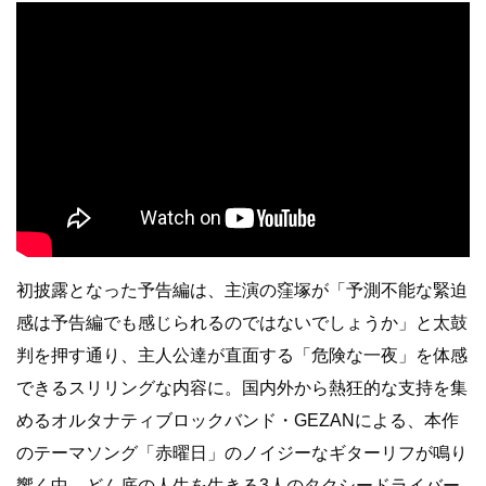
初披露となった予告編は、主演の窪塚が「予測不能な緊迫
感は予告編でも感じられるのではないでしょうか」と太鼓
判を押す通り、主人公達が直面する「危険な一夜」を体感
できるスリリングな内容に。国内外から熱狂的な支持を集
めるオルタナティブロックバンド・GEZANによる、本作
のテーマソング「赤曜日」のノイジーなギターリフが鳴り
響く中、どん底の人生を生きる3人のタクシードライバー