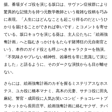
揚。番場ダイゴ役を演じる坂口は、サヴァン症候群により
驚異的な記憶力を持つ元数学教師という複雑な役柄を巧み
に表現。「人生にはどんなことも起こり得るのだというひ
かりを届けることができれば幸いです」とコメントを寄せ
ている。坂口キョウを演じる葵は、主人公たちに「絵画強
奪計画」へと臨むきっかけをもたらす賭博狂の元自衛官と
いう、本作のガイド役とも呼ぶべきキャラクターを熱演。
「不気味さやブレない精神性、凶暴性を常に意識して演じ
ました」と語るように、そのダークな演技からも目が離せ
ない。
さらには、絵画強奪計画のカギを握るミステリアスなホス
テス、ユカ役に橋本マナミ、高木の元妻、サチコ役に田丸
麻紀、警官・成田役に人気お笑いコンビ・チョコレートプ
ラネットから長田庄平。絵画強奪計画に絡むヤクザ、チバ