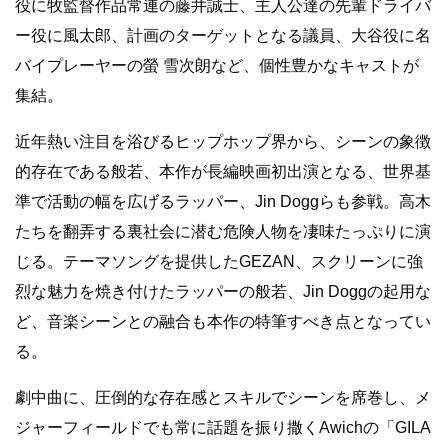
役に牧監督作品常連の藤井誠士、主人公達の先輩ドライバ
ー役に風太郎、計画のターゲットとなる議員、大谷役に名
バイプレーヤーの螢 雪次朗など、個性豊かなキャストが
集結。
近年熱い注目を浴びるヒップホップ界から、シーンの象徴
的存在である般若、本作が長編映画初出演となる、世界基
準で活動の幅を広げるラッパー、Jin Doggらも参戦。高木
たちを翻弄する裏社会に潜む危険人物を凄味たっぷりに演
じる。テーマソングを提供したGEZAN、スクリーンに強
烈な魅力を焼き付けたラッパーの般若、Jin Doggの起用な
ど、音楽シーンとの融合も本作の特筆すべき点となってい
る。
劇中曲に、圧倒的な存在感とスキルでシーンを席巻し、メ
ジャーフィールドでも常に話題を振り撒くAwichの「GILA