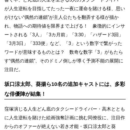
が人生逆転を目指してたった一夜に運命を賭ける様、思い
がけない“偶然の連鎖”が主人公たちを翻弄する様が描か
れ、物語への期待値を限界まで上げる！ 象徴的にインサ
ートされる「3人」「3カ月前」「3:30」「ハザード3回」
「3月3日」「333便」など、「3」という数字で繋がった
ワードが意味するものとは？ 数奇な数字「3」がもたら
す“偶然の連鎖”、そのドミノ倒しが導く予測不能の展開に
注目だ。
坂口涼太郎、葵揚ら10名の追加キャストには、多彩
な俳優陣が結集！
窪塚演じる人生どん底のタクシードライバー・高木ととも
に人生逆転を賭けた絵画強奪計画に挑む同僚役に、注目作
からのオファーが絶えない若き才能・坂口涼太郎と葵