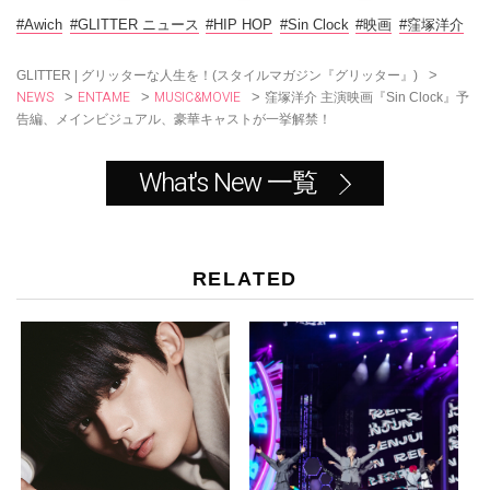
b
o
#Awich
#GLITTER ニュース
#HIP HOP
#Sin Clock
#映画
#窪塚洋介
o
k
>
GLITTER | グリッターな人生を！(スタイルマガジン『グリッター』)
NEWS
ENTAME
MUSIC&MOVIE
>
>
>
窪塚洋介 主演映画『Sin Clock』予
告編、メインビジュアル、豪華キャストが一挙解禁！
What's New 一覧
RELATED