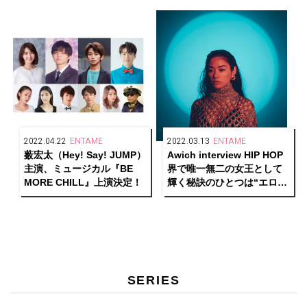
解禁
2022.04.22
ENTAME
2022.03.13
ENTAME
薮宏太（Hey! Say! JUMP）
Awich interview HIP HOP
主演、ミュージカル『BE
界で唯一無二の女王として
MORE CHILL』上演決定！
輝く秘訣のひとつは“エロス
への探求心”
SERIES