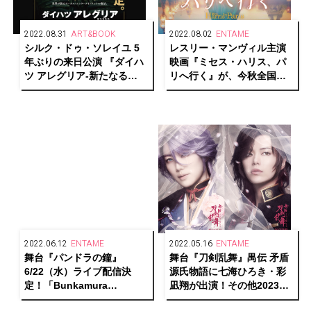
2022.08.31
ART&BOOK
2022.08.02
ENTAME
シルク・ドゥ・ソレイユ 5
レスリー・マンヴィル主演
年ぶりの来日公演 『ダイハ
映画『ミセス・ハリス、パ
ツ アレグリア-新たなる
リへ行く』が、今秋全国公
光-』が東京・大阪で開催決
開決定！
定！
2022.06.12
ENTAME
2022.05.16
ENTAME
舞台『パンドラの鐘』
舞台『刀剣乱舞』禺伝 矛盾
6/22（水）ライブ配信決
源氏物語に七海ひろき・彩
定！「Bunkamura
凪翔が出演！その他2023年
STREAMING」にて
以降のラインナップも続々