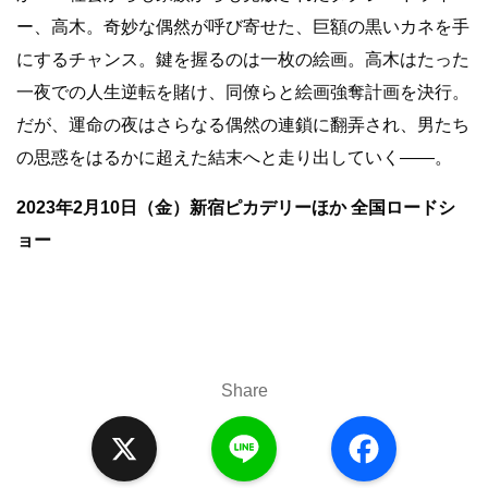
ー、高木。奇妙な偶然が呼び寄せた、巨額の黒いカネを手
にするチャンス。鍵を握るのは一枚の絵画。高木はたった
一夜での人生逆転を賭け、同僚らと絵画強奪計画を決行。
だが、運命の夜はさらなる偶然の連鎖に翻弄され、男たち
の思惑をはるかに超えた結末へと走り出していく――。
2023年2月10日（金）新宿ピカデリーほか 全国ロードシ
ョー
Share
X
L
F
i
a
n
c
e
e