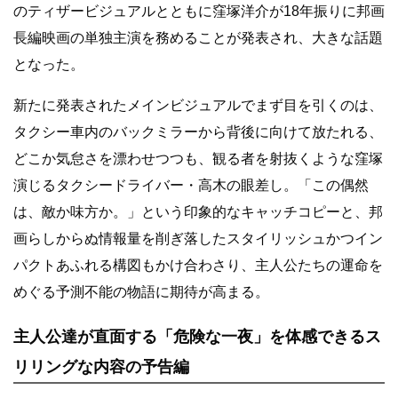
のティザービジュアルとともに窪塚洋介が18年振りに邦画
長編映画の単独主演を務めることが発表され、大きな話題
となった。
新たに発表されたメインビジュアルでまず目を引くのは、
タクシー車内のバックミラーから背後に向けて放たれる、
どこか気怠さを漂わせつつも、観る者を射抜くような窪塚
演じるタクシードライバー・高木の眼差し。「この偶然
は、敵か味方か。」という印象的なキャッチコピーと、邦
画らしからぬ情報量を削ぎ落したスタイリッシュかつイン
パクトあふれる構図もかけ合わさり、主人公たちの運命を
めぐる予測不能の物語に期待が高まる。
主人公達が直面する「危険な一夜」を体感できるス
リリングな内容の予告編