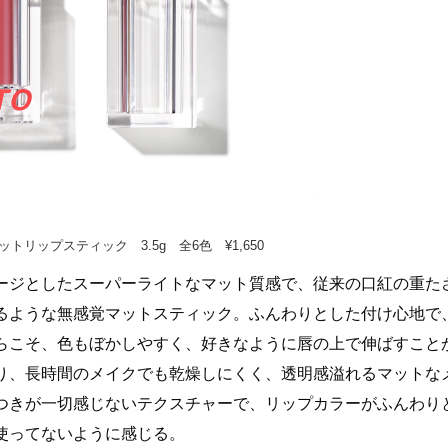
マットリップスティック 3.5g 全6色 ¥1,650
ージとしたスーパーライトなマット質感で、従来の口紅の重た
るような無感覚マットスティック。ふんわりとした付け心地で
らこそ、色もぼかしやすく、好きなように唇の上で伸ばすこと
り、長時間のメイクでも乾燥しにくく、透明感溢れるマットな
つきが一切感じないテクスチャーで、リップカラーがふんわり
使ってないように感じる。