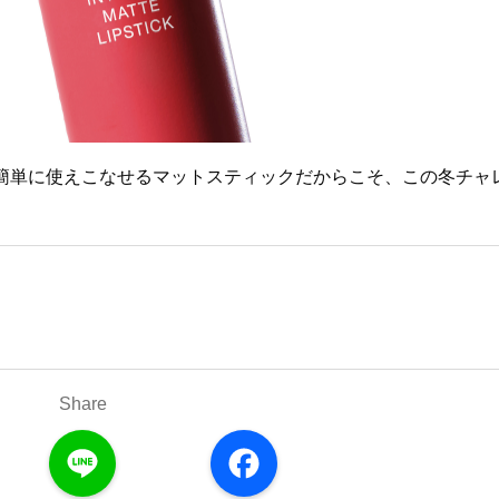
簡単に使えこなせるマットスティックだからこそ、この冬チャ
Share
L
F
i
a
n
c
e
e