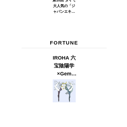
第10回 タイで
大人気の「ジ
ャパンエキス
ポタイラン
ド」とは？
Part.2
FORTUNE
IROHA 六
宝陰陽学
×Gem
Muse
【GLITTER
2023
SUMMER
issue】