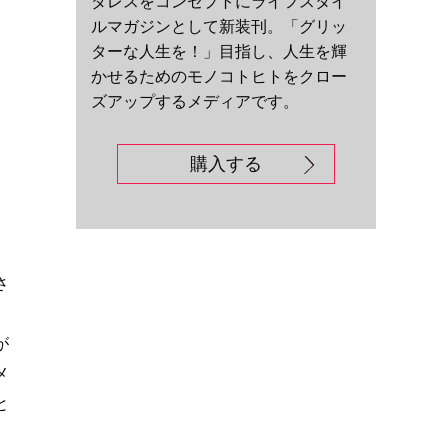
ダレスをコンセプトにライフスタイ
ルマガジンとして新装刊。「グリッ
ターな人生を！」目指し、人生を輝
かせるためのモノコトヒトをクロー
ズアップするメディアです。
購入する
さ
、
が
メ
と