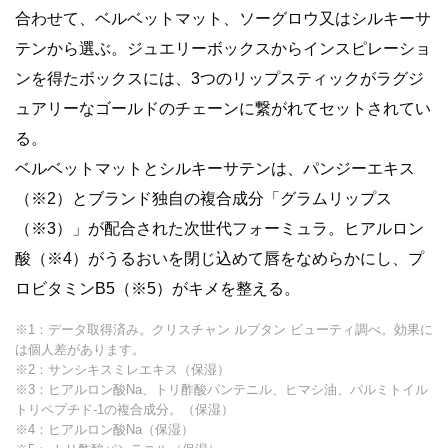
合わせて、ベルベットマット、ソーグロウ又はシルキーサ
テンから選ぶ。ジュエリーボックスからインスピレーショ
ンを得たボックスには、3つのリップスティックがラグジ
ュアリーなゴールドのチェーンに繋がれてセットされてい
る。
ベルベットマットとシルキーサテンは、パンジーエキス
（※2）とブランド独自の複合成分「グラムリップス
（※3）」が配合された次世代フォーミュラ。ヒアルロン
酸（※4）がうるおいを閉じ込めて唇をなめらかにし、プ
ロビタミンB5（※5）がキメを整える。
※1：データ取得済み。クリスチャン ルブタン ビューティ調べ。効果に
は個人差があります。
※2：サンシキスミレエキス（保湿）
※3：ヒアルロン酸Na、トリ酢酸パンテニル、ヒマシ油、パルミトイル
トリペプチド-1の複合成分。（保湿）
※4：ヒアルロン酸Na（保湿）