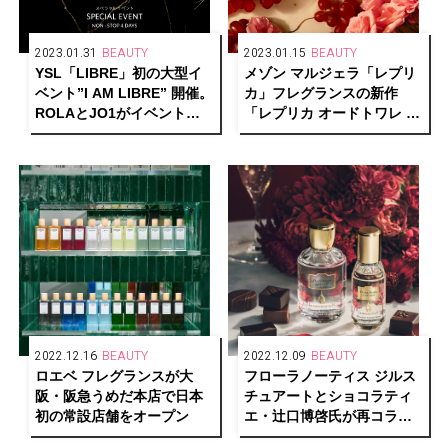
2023.01.31
BEAUTY
2023.01.15
BEAUTY
YSL「LIBRE」初の大型イ
メゾン マルジェラ「レプリ
ベント”I AM LIBRE” 開催。
カ」フレグランスの新作
ROLAとJO1がイベントナ
「レプリカ オードトワレ オ
ビゲーターに決定！
ン ア デート」は夕暮れのエ
モーショナルな情景を彷彿
させる香り
2022.12.16
BEAUTY
2022.12.09
BEAUTY
ロエベ フレグランスが大
フローラノーティス ジルス
阪・阪急うめだ本店で日本
チュアートとショコラティ
初の常設店舗をオープン
エ・辻口博啓氏が再コラボ
レーションし、限定デザイ