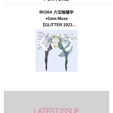
IROHA 六宝陰陽学
×Gem Muse
【GLITTER 2023
SUMMER issue】
LATEST ISSUE