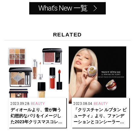
What's New 一覧
RELATED
2023.09.28
BEAUTY
2023.08.04
BEAUTY
ディオールより、雪が舞う
「クリスチャン ルブタン ビ
幻想的なパリをイメージし
ューティ」より、ファンデ
た2023年クリスマスコレク
ーションとコンシーラーの
ションを発表
機能を兼ね備えた万能アイ
テムが登場