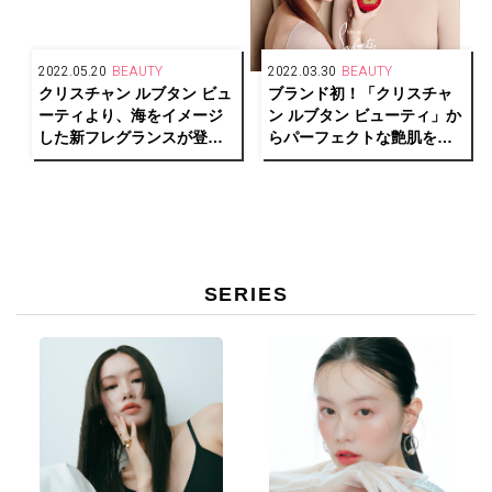
2022.05.20
BEAUTY
2022.03.30
BEAUTY
クリスチャン ルブタン ビュ
ブランド初！「クリスチャ
ーティより、海をイメージ
ン ルブタン ビューティ」か
した新フレグランスが登
らパーフェクトな艶肌を叶
場！「ルビマール オードゥ
えるクッションファンデー
パルファン」6/15（水）発
ションが誕生。
売
SERIES