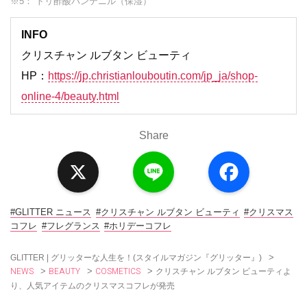
※5： トリ酢酸パンテニル（保湿）
INFO
クリスチャン ルブタン ビューティ
HP：
https://jp.christianlouboutin.com/jp_ja/shop-
online-4/beauty.html
Share
X
L
F
i
a
n
c
e
e
b
o
#GLITTER ニュース
#クリスチャン ルブタン ビューティ
#クリスマス
o
コフレ
#フレグランス
#ホリデーコフレ
k
>
GLITTER | グリッターな人生を！(スタイルマガジン『グリッター』)
NEWS
BEAUTY
COSMETICS
>
>
>
クリスチャン ルブタン ビューティよ
り、人気アイテムのクリスマスコフレが発売