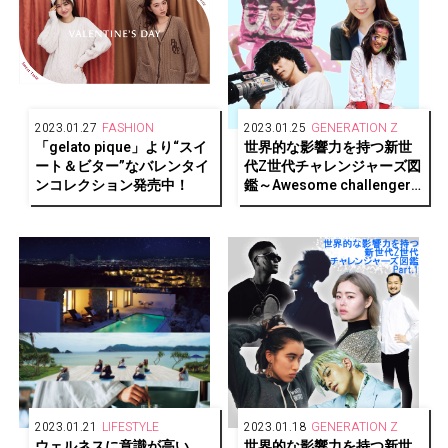
2023.01.27
FASHION
2023.01.25
GENERATION Z
「gelato pique」より“スイ
世界的な影響力を持つ新世
ート＆ビター”なバレンタイ
代Z世代チャレンジャーズ図
ンコレクション発売中！
鑑～Awesome challengers
of generationZ！～Part.2
2023.01.21
LIFESTYLE
2023.01.18
GENERATION Z
ウェルネスに意識が高い、
世界的な影響力を持つ新世