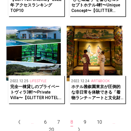
年 アクセスランキング
セプトホテル4軒〜Unique
TOP10
Concept〜【GLITTER
HOTELS AWARDS 2022
1/2】
2022.12.25
LIFESTYLE
2022.12.24
ART&BOOK
完全一棟貸しのプライベー
ホテル雅叙園東京が圧倒的
トヴィラ3軒〜Private
な非日常を体験できる「着
Villa〜【GLITTER HOTELS
物ランチ～アートと文化財
AWARDS 2022 1/2】
見学～」開催
《
...
6
7
8
9
10
...
20
...
》