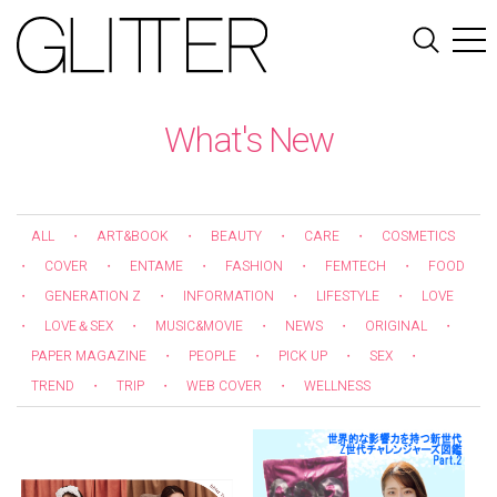
What's New
ALL
・
ART&BOOK
・
BEAUTY
・
CARE
・
COSMETICS
・
COVER
・
ENTAME
・
FASHION
・
FEMTECH
・
FOOD
・
GENERATION Z
・
INFORMATION
・
LIFESTYLE
・
LOVE
・
LOVE＆SEX
・
MUSIC&MOVIE
・
NEWS
・
ORIGINAL
・
PAPER MAGAZINE
・
PEOPLE
・
PICK UP
・
SEX
・
TREND
・
TRIP
・
WEB COVER
・
WELLNESS