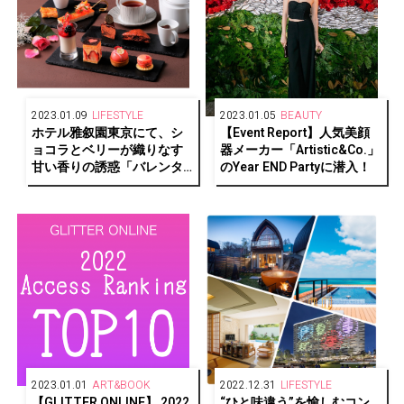
2023.01.09
LIFESTYLE
2023.01.05
BEAUTY
ホテル雅叙園東京にて、シ
【Event Report】人気美顔
ョコラとベリーが織りなす
器メーカー「Artistic&Co.」
甘い香りの誘惑「バレンタ
のYear END Partyに潜入！
インアフタヌーンティー」
開催
2023.01.01
ART&BOOK
2022.12.31
LIFESTYLE
【GLITTER ONLINE】 2022
“ひと味違う”を愉しむコン