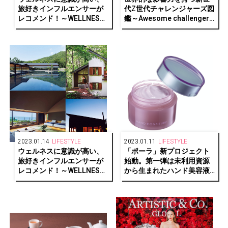
旅好きインフルエンサーが
代Z世代チャレンジャーズ図
レコメンド！～WELLNESS
鑑～Awesome challengers
PERSON SELECTIONS～
of generationZ！～Part.1
Part.2【GLITTER HOTELS
AWARDS 2022 1/2】
2023.01.14
LIFESTYLE
2023.01.11
LIFESTYLE
ウェルネスに意識が高い、
「ポーラ」新プロジェクト
旅好きインフルエンサーが
始動。第一弾は未利用資源
レコメンド！～WELLNESS
から生まれたハンド美容液
PERSON SELECTIONS～
「ハンドコンフィチュー
Part.1【GLITTER HOTELS
ル」
AWARDS 2022 1/2】