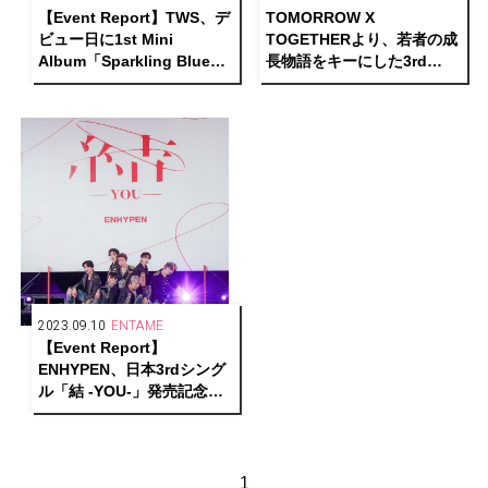
【Event Report】TWS、デ
TOMORROW X
ビュー日に1st Mini
TOGETHERより、若者の成
Album「Sparkling Blue」
長物語をキーにした3rd
メディアショーケースを開
Album『The Name
催
Chapter: FREEFALL』でカ
ムバック
2023.09.10
ENTAME
【Event Report】
ENHYPEN、⽇本3rdシング
ル「結 -YOU-」発売記念シ
ョーケースを開催！
1