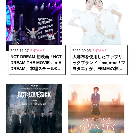
2022.11.07
ENTAME
2022.09.05
ENTAME
NCT DREAM 初映画『NCT
大麻布を使用したファブリ
DREAM THE MOVIE : In A
ックブランド「majotae / マ
DREAM』本編スチール&メ
ヨタエ」が、FEMMの衣装
ンバーからのメッセージ動
とコラボレーション
画が解禁