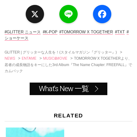
X
L
F
i
a
n
c
e
e
b
o
#GLITTER ニュース
#K-POP
#TOMORROW X TOGETHER
#TXT
#
o
ショーケース
k
>
GLITTER | グリッターな人生を！(スタイルマガジン『グリッター』)
NEWS
ENTAME
MUSIC&MOVIE
>
>
>
TOMORROW X TOGETHERより、
若者の成長物語をキーにした3rd Album『The Name Chapter: FREEFALL』で
カムバック
What's New 一覧
RELATED