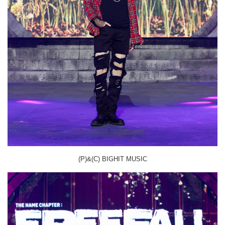
(P)&(C) BIGHIT MUSIC