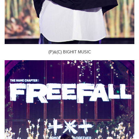
(P)&(C) BIGHIT MUSIC