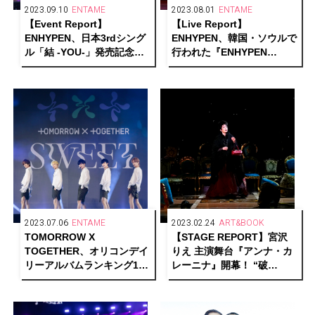
2023.09.10
ENTAME
2023.08.01
ENTAME
【Event Report】
【Live Report】
ENHYPEN、⽇本3rdシング
ENHYPEN、韓国・ソウルで
ル「結 -YOU-」発売記念シ
行われた『ENHYPEN
ョーケースを開催！
WORLD TOUR ‘FATE’』を
レポート！
2023.07.06
ENTAME
2023.02.24
ART&BOOK
TOMORROW X
【STAGE REPORT】宮沢
TOGETHER、オリコンデイ
りえ 主演舞台『アンナ・カ
リーアルバムランキング1
レーニナ』開幕！ “破
位・日本2ndアルバム
滅“と“希望”、それぞれの真
『SWEET』の発売記念イベ
実の愛を求める人間模様を
ントを開催！
繊細に描く！