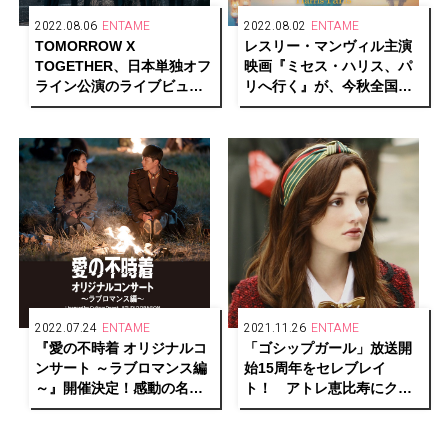
2022.08.06
ENTAME
2022.08.02
ENTAME
TOMORROW X
レスリー・マンヴィル主演
TOGETHER、日本単独オフ
映画『ミセス・ハリス、パ
ライン公演のライブビュー
リへ行く』が、今秋全国公
イングを開催！
開決定！
2022.07.24
ENTAME
2021.11.26
ENTAME
『愛の不時着 オリジナルコ
「ゴシップガール」放送開
ンサート ～ラブロマンス編
始15周年をセレブレイ
～』開催決定！感動の名場
ト！ アトレ恵比寿にクリ
面を余すことなく再現！！
スマス仕様になったブレア
の部屋が出現。