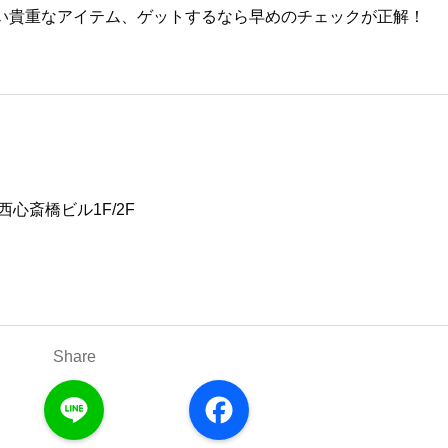
い貴重なアイテム、ゲットするなら早めのチェックが正解！
心斎橋ビル1F/2F
Share
L
F
i
a
n
c
e
e