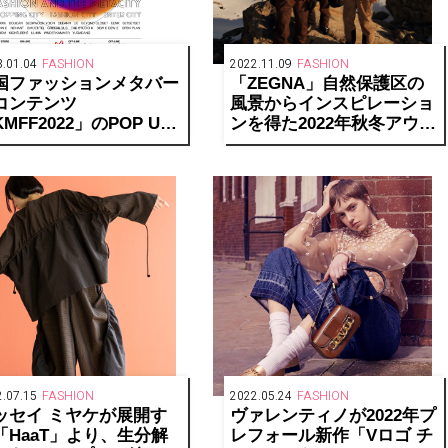
.01.04
FASHION
2022.11.09
FASHION
国ファッションメタバー
「ZEGNA」自然保護区の
コンテンツ
風景からインスピレーショ
MFF2022」のPOP UP
ンを得た2022年秋冬アウト
TOREが阪急うめだ本店
ドアコレクションが発売
オープン
.07.15
FASHION
2022.05.24
FASHION
ッセイ ミヤケが展開す
ヴァレンティノが2022年プ
「HaaT」より、生分解
レフォール新作「Vロゴ チ