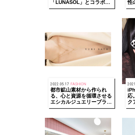
「LUNASOL」とコラボレ
性
ーション。マルチポーチを
ン
50名様にプレゼント
2022.05.17
FASHION
2021
都市鉱山素材から作られ
i
る、心と資源を循環させる
応
エシカルジュエリーブラン
ク
ド「YURI SATO」がロー
シ
ンチ