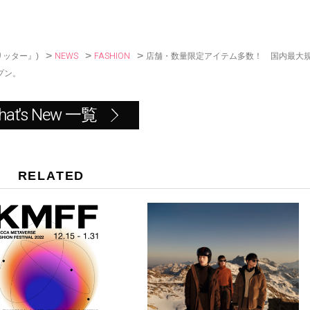
b
o
o
k
>
>
>
NEWS
FASHION
店舗・数量限定アイテム多数！ 国内最大
リッター』)
プン。
hat's New 一覧
RELATED