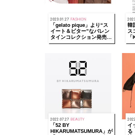
2023.01.27
FASHION
2023
「gelato pique」より“ス
韓
イート＆ビター”なバレン
ス
タインコレクション発売
「K
中！
S
に
2022.07.27
BEAUTY
2022
「52 BY
イ
HIKARUMATSUMURA」が
る