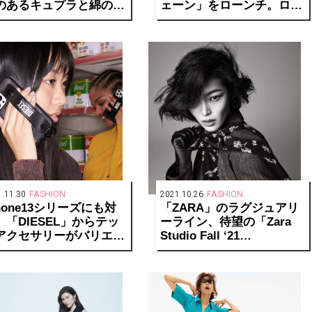
のあるキュプラと綿のワ
ェーン」をローンチ。ロー
ピースなど新作が登場
ファーやパンプス、ショル
ダーバッグを展開
.11.30
FASHION
2021.10.26
FASHION
Phone13シリーズにも対
「ZARA」のラグジュアリ
。「DIESEL」からテッ
ーライン、待望の「Zara
アクセサリーがバリエー
Studio Fall ‘21
ョン豊富に登場。
Collection」が発表！