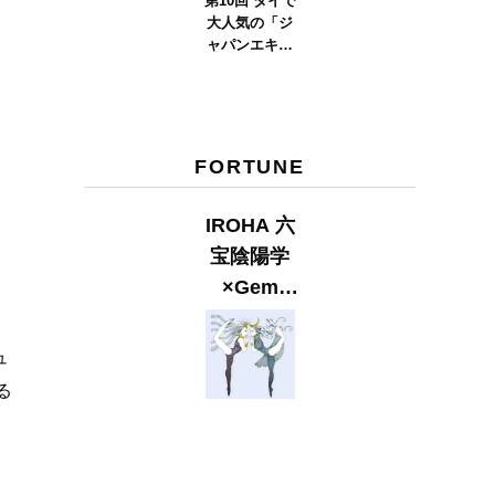
第10回 タイで
大人気の「ジ
ャパンエキス
ポタイラン
ド」とは？
Part.2
FORTUNE
IROHA 六
宝陰陽学
×Gem
Muse
ら
【GLITTER
ュ
2023
る
SUMMER
issue】