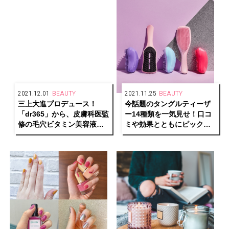
2021.12.01
BEAUTY
2021.11.25
BEAUTY
三上大進プロデュース！
今話題のタングルティーザ
「dr365」から、皮膚科医監
ー14種類を一気見せ！口コ
修の毛穴ビタミン美容液が
ミや効果とともにピックア
新登場。
ップ