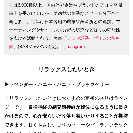
りは6,000種以上。国内外で企業やブランドのアロマ空間
演出を手がけるほか、美術館の創香などアート分野の企
画も多い。近年は日本各地の農家や蒸留所との連携、マ
ーケティングやサイエンス分野の研究など香りの可能性
を広げる活動も行う。著書「
アロマ調香デザインの教科
書
」(BABジャパン出版)。（
Instagram
）
リラックスしたいとき
▶︎ラベンダー・ハニー・バニラ・ブラックベリー
「リラックスしたいときにおすすめの定番の香りはラベン
ダーです。
自律神経の副交感神経が優位になるように働き
かけるので、心が安らいだり落ち着いたりすることが期待
できます。
甘くやさしい香りのハニーやバニラ、ブラック