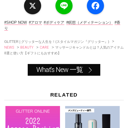
i
a
n
c
e
e
b
o
#SHOP NOW
#アロマ
#ボディケア
#瞑想（メディテーション）
#香
o
り
k
>
GLITTER | グリッターな人生を！(スタイルマガジン『グリッター』)
NEWS
BEAUTY
CARE
>
>
>
マッサージキャンドルとは？人気のアイテム
8選と使い方【ギフトにもおすすめ】
What's New 一覧
RELATED